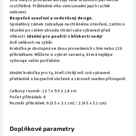
Více malých přihrádek udržuje vaše drobnosti perfektně
roztříděné. Průhledné víko vám usnadní jejich rychlé
nalezení.
Bezpečné uzavření a vodotěsný design.
Spolehlivý zámek zabraňuje nechtěnému otevření, zatímco
těsnění po celém obvodu chrání vaše vybavení před
vlhkostí.
Ideální pro použití v blízkosti vody!
Dvě velikosti na výběr.
Krabička je dostupná ve dvou provedeních s 8mi nebo 12ti
přihrádkami. Můžete si vybrat variantu, která nejlépe
vyhovuje vašim potřebám.
Ideální krabička pro ty, kteří chtějí mít své vybavení
přehledně a bezpečně uložené a zároveň snadno přístupné!
Celkový rozměr: 13.7 x 9.5 x 1.8 cm
Počet přihrádek: 8
Rozměr přihrádek: 6 (3.5 x 3.1 cm) / 2 (4.5 x 3.1 cm)
Doplňkové parametry