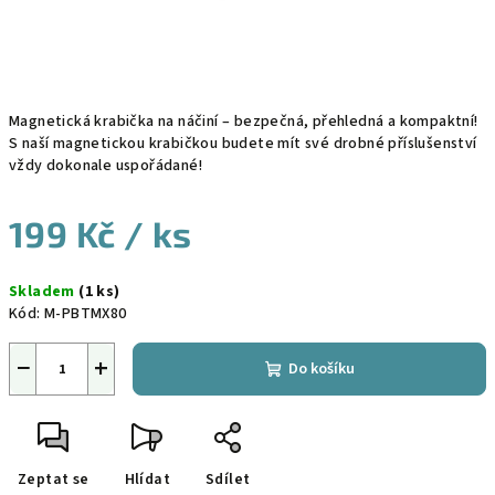
Magnetická krabička na náčiní – bezpečná, přehledná a kompaktní!
S naší magnetickou krabičkou budete mít své drobné příslušenství
vždy dokonale uspořádané!
199 Kč
/ ks
Měrná
Skladem
(1 ks)
cena:
Kód:
M-PBTMX80
−
+
Do košíku
Zeptat se
Hlídat
Sdílet