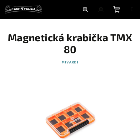
Přejít
na
obsah
Nákupní
Hledat
Přihlášení
Magnetická krabička TMX
košík
80
MIVARDI