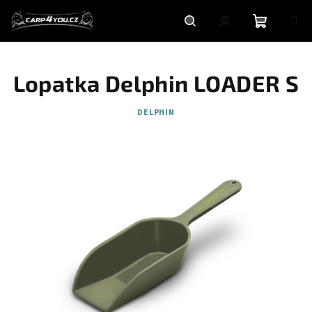
Přejít
na
obsah
Nákupní
Hledat
Přihlášení
Lopatka Delphin LOADER S
košík
DELPHIN