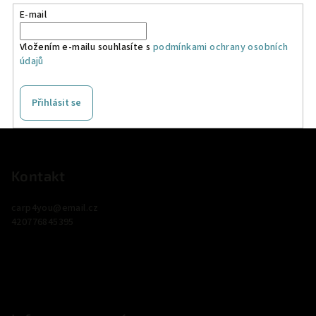
E-mail
Vložením e-mailu souhlasíte s
podmínkami ochrany osobních
údajů
Přihlásit se
Z
á
p
Kontakt
a
carp4you
@
email.cz
t
420776845395
í