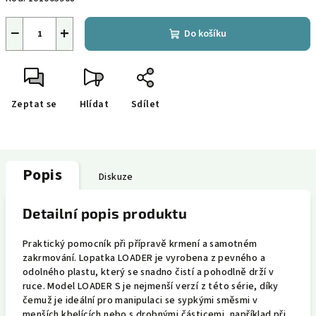
−
+
Do košíku
Zeptat se
Hlídat
Sdílet
Popis
Diskuze
Detailní popis produktu
Praktický pomocník při přípravě krmení a samotném
zakrmování. Lopatka LOADER je vyrobena z pevného a
odolného plastu, který se snadno čistí a pohodlně drží v
ruce. Model LOADER S je nejmenší verzí z této série, díky
čemuž je ideální pro manipulaci se sypkými směsmi v
menších kbelících nebo s drobnými částicemi, například při