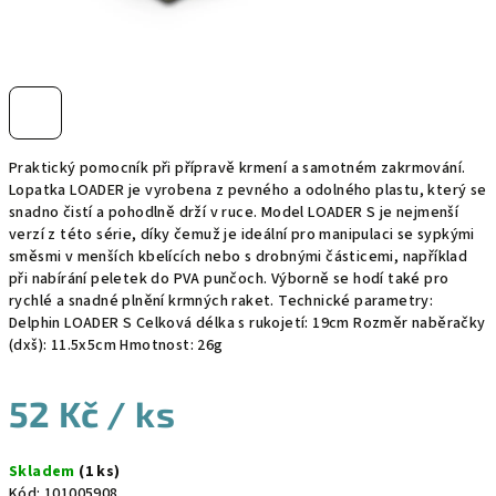
Praktický pomocník při přípravě krmení a samotném zakrmování.
Lopatka LOADER je vyrobena z pevného a odolného plastu, který se
snadno čistí a pohodlně drží v ruce. Model LOADER S je nejmenší
verzí z této série, díky čemuž je ideální pro manipulaci se sypkými
směsmi v menších kbelících nebo s drobnými částicemi, například
při nabírání peletek do PVA punčoch. Výborně se hodí také pro
rychlé a snadné plnění krmných raket. Technické parametry:
Delphin LOADER S Celková délka s rukojetí: 19cm Rozměr naběračky
(dxš): 11.5x5cm Hmotnost: 26g
52 Kč
/ ks
Měrná
Skladem
(1 ks)
cena:
Kód:
101005908