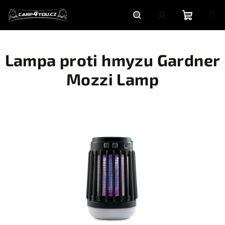
Přejít
na
obsah
Nákupní
Hledat
Přihlášení
Lampa proti hmyzu Gardner
košík
Mozzi Lamp