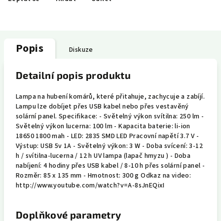
Popis
Diskuze
Detailní popis produktu
Lampa na hubení komárů, které přitahuje, zachycuje a zabíjí.
Lampu lze dobíjet přes USB kabel nebo přes vestavěný
solární panel. Specifikace: - Světelný výkon svítilna: 250 lm -
Světelný výkon lucerna: 100 lm - Kapacita baterie: li-ion
18650 1800 mah - LED: 2835 SMD LED Pracovní napětí 3.7 V -
Výstup: USB 5v 1A - Světelný výkon: 3 W - Doba svícení: 3-12
h / svítilna-lucerna / 12 h UV lampa (lapač hmyzu ) - Doba
nabíjení: 4 hodiny přes USB kabel / 8-10 h přes solární panel -
Rozměr: 85 x 135 mm - Hmotnost: 300 g Odkaz na video:
http://www.youtube.com/watch?v=A-8sJnEQixI
Doplňkové parametry