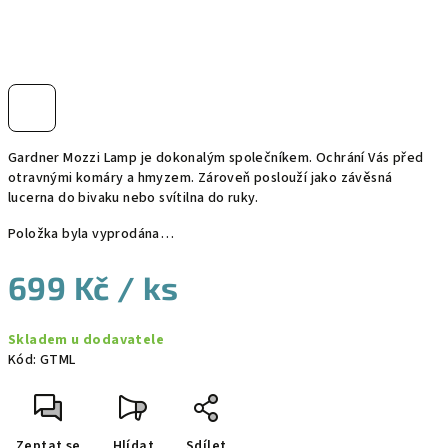
Gardner Mozzi Lamp je dokonalým společníkem. Ochrání Vás před
otravnými komáry a hmyzem. Zároveň poslouží jako závěsná
lucerna do bivaku nebo svítilna do ruky.
Položka byla vyprodána…
699 Kč
/ ks
Měrná
Skladem u dodavatele
cena:
Kód:
GTML
Zeptat se
Hlídat
Sdílet