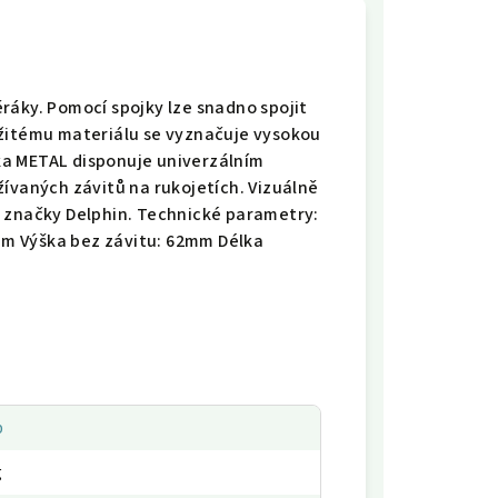
ráky. Pomocí spojky lze snadno spojit
užitému materiálu se vyznačuje vysokou
ka METAL disponuje univerzálním
ívaných závitů na rukojetích. Vizuálně
m značky Delphin. Technické parametry:
m Výška bez závitu: 62mm Délka
p
g