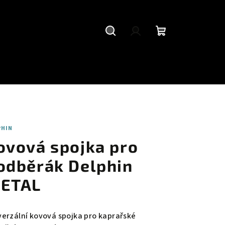
Hledat
Přihlášení
Nákupní
košík
PHIN
ovová spojka pro
odběrák Delphin
ETAL
verzální kovová spojka pro kaprařské