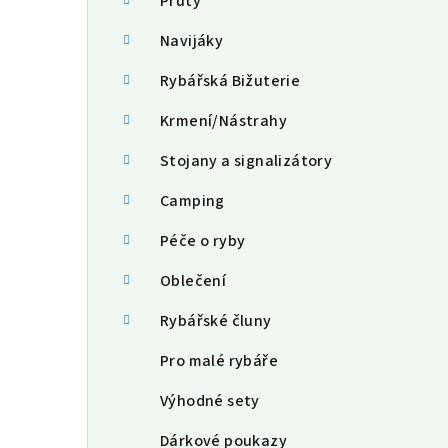
a
Pruty
n
Navijáky
n
Rybářská Bižuterie
í
Krmení/Nástrahy
p
Stojany a signalizátory
a
Camping
n
Péče o ryby
e
Oblečení
l
Rybářské čluny
Pro malé rybáře
Výhodné sety
Dárkové poukazy