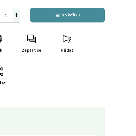
+
Do košíku
sk
Zeptat se
Hlídat
let