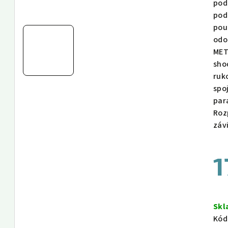
pod
pod
pou
odo
MET
sho
ruk
spo
par
Roz
záv
1
Měr
cen
Sk
Kód