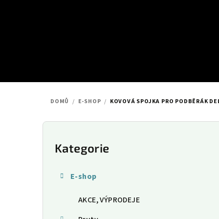
Přejít
na
obsah
DOMŮ
/
E-SHOP
/
KOVOVÁ SPOJKA PRO PODBĚRÁK DE
P
o
Kategorie
Přeskočit
kategorie
s
E-shop
t
AKCE, VÝPRODEJE
r