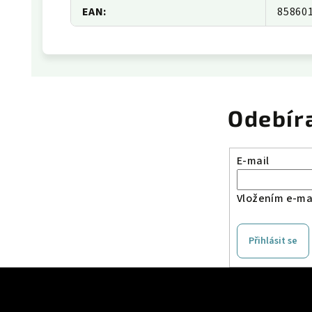
EAN
:
85860
Odebír
E-mail
Vložením e-mai
Přihlásit se