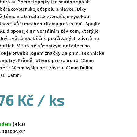
běráky. Pomocí spojky lze snadno spojit
běrákovou rukojeť spolu s hlavou. Díky
žitému materiálu se vyznačuje vysokou
lností vůči mechanickému poškození. Spojka
AL disponuje univerzálním závitem, který je
dný s většinou běžně používaných závitů na
ojetích. Vizuálně působivým detailem na
jce je prvek s logem značky Delphin. Technické
ametry: Průměr otvoru pro rameno: 12mm
pětí: 60mm Výška bez závitu: 62mm Délka
itu: 16mm
76 Kč
/ ks
ná
a:
ladem
(4 ks)
:
101004527