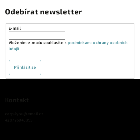
Odebírat newsletter
E-mail
Vložením e-mailu souhlasíte s
podmínkami ochrany osobních
údajů
Přihlásit se
Z
á
p
Kontakt
a
carp4you
@
email.cz
t
420776845395
í