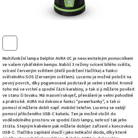
Multifunkční lampa Delphin AURA UC je neocenitelným pomocníkem
ve vašem rybářském kempu. Nabízí 3 režimy svícení bílého světla,
svícení červeným světlem (delší podržení tlačítka) a funkci
světelného SOS (červeným světlem). Lucernu je možné položit na
pevný povrch, díky pogumované podstavě je velmi stabilní. Kromě
toho má ve vrchní a spodní části karabiny, a tak si ji můžete pověsit
ve stanu či bivaku. Má masivní rukojeť, přenášení je velmi pohodlné
a praktické. AURA má dokonce funkci "powerbanky", a tak si
pomocí ní můžete dobít např. mobilní telefon. Lucerna se nabíjí
pomocí přiloženého USB-C kabelu. Ten je možné vložit do
voděodolného prostoru ve spodní části lampy, nehrozí tak jeho
ztráta. Stejným kabelem pak můžete dobíjet zařízení s koncovkou
USB-C. Tlačítko zapínání slouží i jako indikační dioda, díky které