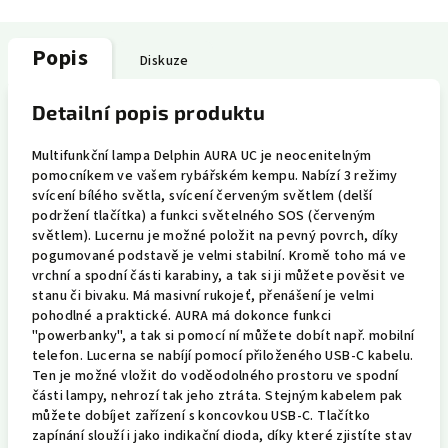
Popis
Diskuze
Detailní popis produktu
Multifunkční lampa Delphin AURA UC je neocenitelným
pomocníkem ve vašem rybářském kempu. Nabízí 3 režimy
svícení bílého světla, svícení červeným světlem (delší
podržení tlačítka) a funkci světelného SOS (červeným
světlem). Lucernu je možné položit na pevný povrch, díky
pogumované podstavě je velmi stabilní. Kromě toho má ve
vrchní a spodní části karabiny, a tak si ji můžete pověsit ve
stanu či bivaku. Má masivní rukojeť, přenášení je velmi
pohodlné a praktické. AURA má dokonce funkci
"powerbanky", a tak si pomocí ní můžete dobít např. mobilní
telefon. Lucerna se nabíjí pomocí přiloženého USB-C kabelu.
Ten je možné vložit do voděodolného prostoru ve spodní
části lampy, nehrozí tak jeho ztráta. Stejným kabelem pak
můžete dobíjet zařízení s koncovkou USB-C. Tlačítko
zapínání slouží i jako indikační dioda, díky které zjistíte stav