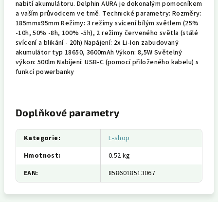
nabití akumulátoru. Delphin AURA je dokonalým pomocníkem
a vaším průvodcem ve tmě. Technické parametry: Rozměry:
185mmx95mm Režimy: 3 režimy svícení bílým světlem (25%
-10h, 50% -8h, 100% -5h), 2 režimy červeného světla (stálé
svícení a blikání - 20h) Napájení: 2x Li-Ion zabudovaný
akumulátor typ 18650, 3600mAh Výkon: 8,5W Světelný
výkon: 500lm Nabíjení: USB-C (pomocí přiloženého kabelu) s
funkcí powerbanky
Doplňkové parametry
Kategorie
:
E-shop
Hmotnost
:
0.52 kg
EAN
:
8586018513067