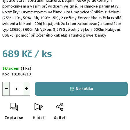
zjistíte stav nabití akumulátoru. Delphin AURA je dokonalým
pomocníkem a vaším průvodcem ve tmě. Technické parametry:
Rozměry: 185mmx95mm Režimy: 3 režimy svícení bílým světlem
(25% -10h, 50% -8h, 100% -5h), 2 režimy červeného světla (stálé
svícení a blikání - 20h) Napájení: 2x Li-Ion zabudovaný akumulátor
typ 18650, 3600mAh Výkon: 8,5W Světelný výkon: 500lm Nabíjení:
USB-C (pomocí přiloženého kabelu) s funkcí powerbanky
689 Kč
/ ks
Měrná
Skladem
(1 ks)
cena:
Kód:
101004319
−
+
Do košíku
Zeptat se
Hlídat
Sdílet