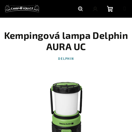
Přejít
na
obsah
Nákupní
Hledat
Přihlášení
Kempingová lampa Delphin
košík
AURA UC
DELPHIN