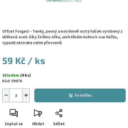
Offset Forged – Tenký, pevný a extrémně ostrý háček vyrobený z
uhlíkové oceli. Díky širšímu očku, umístěném kolmo k ose háčku,
vypadá nástraha velmi přirozeně.
59 Kč
/ ks
Měrná
Skladem
(9 ks)
cena:
Kód:
59678
−
+
Do košíku
Zeptat se
Hlídat
Sdílet