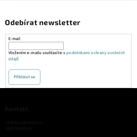
Odebírat newsletter
E-mail
Vložením e-mailu souhlasíte s
podmínkami ochrany osobních
údajů
Přihlásit se
Z
á
p
Kontakt
a
carp4you
@
email.cz
t
420776845395
í