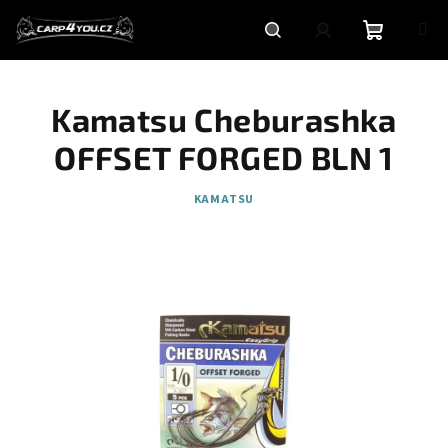
Přejít
na
obsah
Nákupní
Hledat
Přihlášení
Kamatsu Cheburashka
košík
OFFSET FORGED BLN 1
KAMATSU