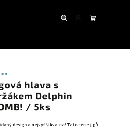
Hledat
Přihlášení
Nákupní
košík
PHIN
igová hlava s
ržákem Delphin
OMB! / 5ks
daný design a nejvyšší kvalita! Tato série jigů