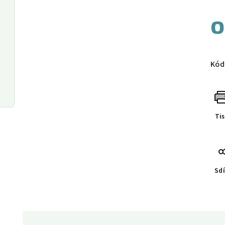
Měr
cen
Kód
Ti
Sdí