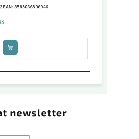
2
EAN:
8585066506946
ks
Do
košíku
at newsletter