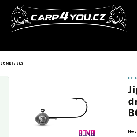
BOMB! / 5KS
DEL
J
d
B
Neví