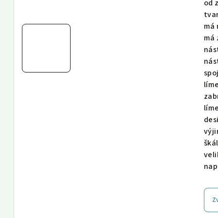
od 
tvar
má 
má 
nás
nás
spo
lím
zabr
lím
des
výj
šká
veli
nap
Z