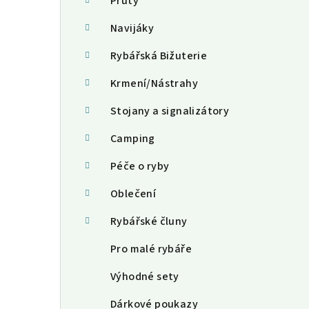
a
Pruty
n
Navijáky
n
Rybářská Bižuterie
í
Krmení/Nástrahy
p
Stojany a signalizátory
a
Camping
n
Péče o ryby
e
Oblečení
l
Rybářské čluny
Pro malé rybáře
Výhodné sety
Dárkové poukazy