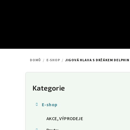
Přejít
na
obsah
DOMŮ
/
E-SHOP
/
JIGOVÁ HLAVA S DRŽÁKEM DELPHIN 
P
o
Kategorie
Přeskočit
kategorie
s
E-shop
t
AKCE, VÝPRODEJE
r