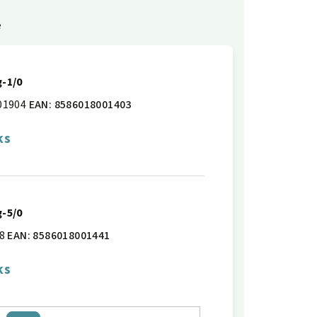
e
g-1/0
01904
EAN:
8586018001403
ks
g-5/0
8
EAN:
8586018001441
ks