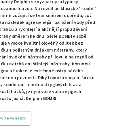
značky Delphin se vyznačuje atypicky
ovanou hlavou. Na rozdíl od klasické ''koule''
mírně zužující se tvar směrem dopředu, což
za následek agresivnější rozrážení vody před
trahou a rychlejší a akčnější propadávání
trahy směrem ke dnu. Série BOMB! v sobě
juje vysoce kvalitní olověný odlitek bez
ečku s pojistným držákem nástrahy, který
ání svlékání nástrahy při lovu a na rozdíl od
ečku netrhá ani štíhlejší nástrahy. Korunou
ignu a funkce je extrémně ostrý háček s
imečnou pevností. Díky tomuto spojení široké
ly kombinací hmotností jigových hlav a
kostí háčků, je nyní vaše volba v jigech
rosto jasná. Delphin BOMB!
volte variantu