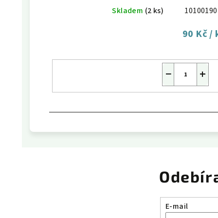
Skladem
(2 ks)
10100190
90 Kč
/ 
−
+
Odebír
E-mail