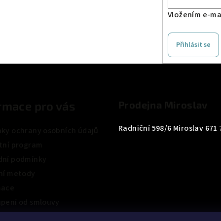
Vložením e-mai
Přihlásit se
rmace pro vás
Prodejna Miroslav
Radniční 598/6 Miroslav 671 
ky ochrany osobních údajů
tní program
ní podmínky
ní metody
mace
pení od smlouvy
ení obchodu