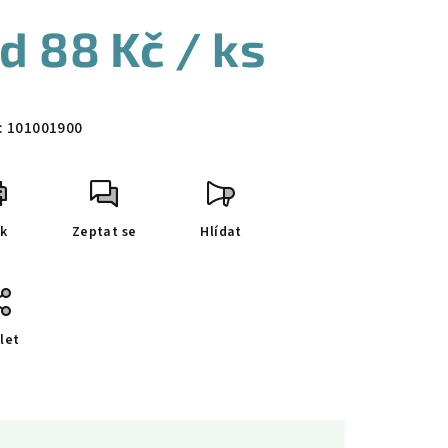
od
88 Kč
/ ks
ná
a:
:
101001900
sk
Zeptat se
Hlídat
let