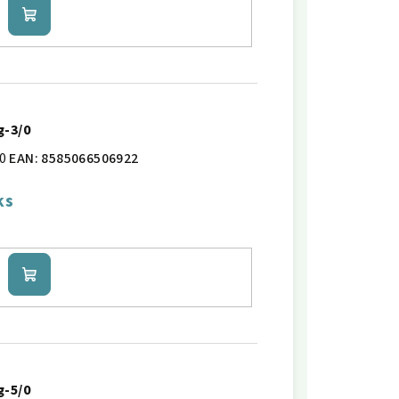
Do
košíku
g-3/0
0
EAN:
8585066506922
ks
Do
košíku
g-5/0