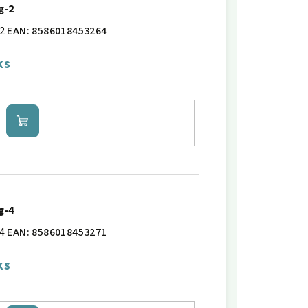
g-2
2
EAN:
8586018453264
ks
Do
košíku
g-4
4
EAN:
8586018453271
ks