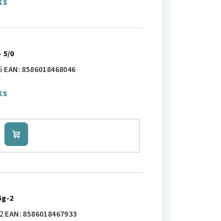
ks
- 5/0
5
EAN:
8586018468046
ks
Do
košíku
5g-2
2
EAN:
8586018467933