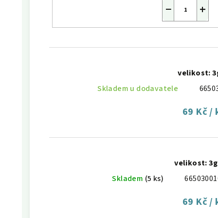
−
+
velikost: 3
Skladem u dodavatele
6650
69 Kč
/ 
velikost: 3g
Skladem
(5 ks)
66503001
69 Kč
/ 