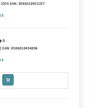
15006
EAN:
8586018453257
ks
g-1
1
EAN:
8586018454896
ks
Do
košíku