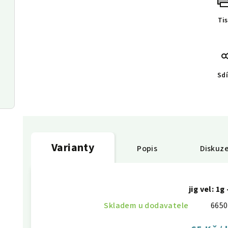
Ti
Sdí
Varianty
Popis
Diskuz
jig vel: 1g 
Skladem u dodavatele
6650