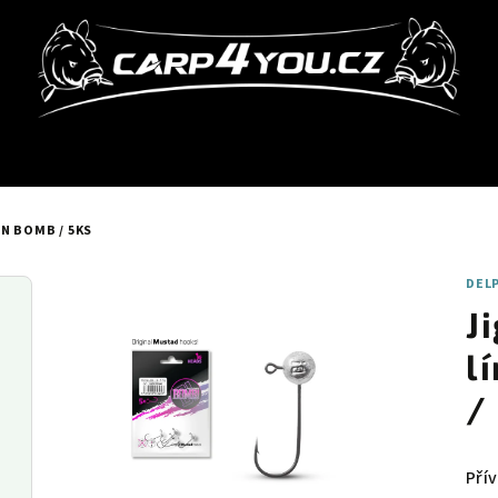
N BOMB / 5KS
DEL
J
l
/
Pří