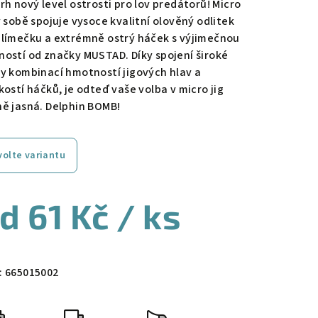
rh nový level ostrosti pro lov predátorů! Micro
v sobě spojuje vysoce kvalitní olověný odlitek
 límečku a extrémně ostrý háček s výjimečnou
ností od značky MUSTAD. Díky spojení široké
ly kombinací hmotností jigových hlav a
kostí háčků, je odteď vaše volba v micro jig
ně jasná. Delphin BOMB!
volte variantu
od
61 Kč
/ ks
ná
a:
:
665015002