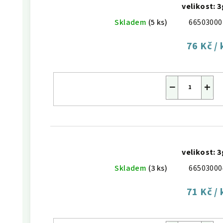
velikost: 3
Skladem
(5 ks)
66503000
76 Kč
/ 
−
+
velikost: 3
Skladem
(3 ks)
66503000
71 Kč
/ 