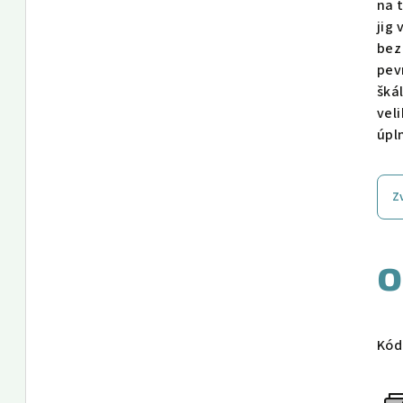
na t
jig 
bez
pev
šká
veli
úpl
Z
Měr
cen
Kód