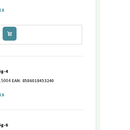
ks
Do
košíku
5g-4
15004
EAN:
8586018453240
ks
5g-6