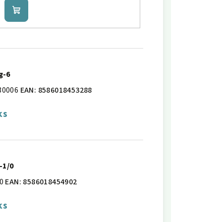
Do
košíku
g-6
30006
EAN:
8586018453288
ks
-1/0
0
EAN:
8586018454902
ks