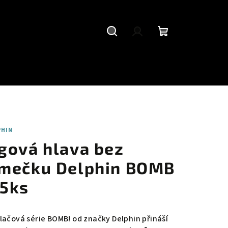
Hledat
Přihlášení
Nákupní
košík
PHIN
igová hlava bez
ímečku Delphin BOMB
 5ks
vlačová série BOMB! od značky Delphin přináší