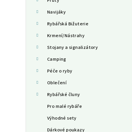
a
Pruty
n
Navijáky
n
Rybářská Bižuterie
í
Krmení/Nástrahy
p
Stojany a signalizátory
a
Camping
n
Péče o ryby
e
Oblečení
l
Rybářské čluny
Pro malé rybáře
Výhodné sety
Dárkové poukazy