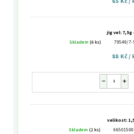
65 Kč
/ 
jig vel: 7,5g 
Skladem
(6 ks)
79549/7-
88 Kč
/ 
−
+
velikost: 1,
Skladem
(2 ks)
66501500