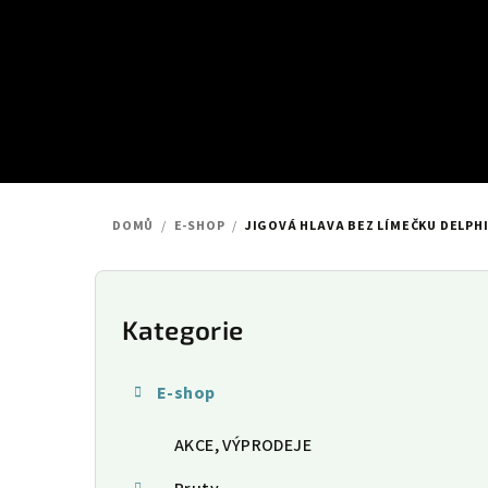
Přejít
na
obsah
DOMŮ
/
E-SHOP
/
JIGOVÁ HLAVA BEZ LÍMEČKU DELPHI
P
o
Kategorie
Přeskočit
kategorie
s
E-shop
t
AKCE, VÝPRODEJE
r