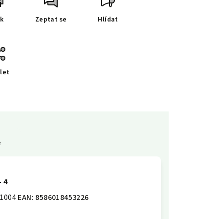
sk
Zeptat se
Hlídat
let
e
- 4
1004
EAN:
8586018453226