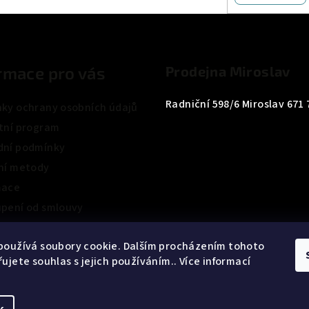
rmace pro vás
Prodejna Miroslav
Radniční 598/6 Miroslav 671 
ky ochrany osobních údajů
tní program
ní podmínky
ní metody
mace
pení od smlouvy
ení obchodu
používá soubory cookie. Dalším procházením tohoto
ujete souhlas s jejich používáním.. Více informací