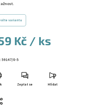
tažnost.
volte variantu
59 Kč
/ ks
ná
a:
:
59147/0-5
sk
Zeptat se
Hlídat