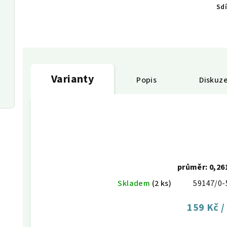
Sdí
Varianty
Popis
Diskuz
průměr: 0,2
Skladem
(2 ks)
59147/0-
159 Kč
/