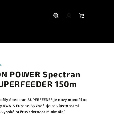
Hledat
Přihlášení
Nákupní
košík
S
ON POWER Spectran
UPERFEEDER 150m
ofily Spectran SUPERFEEDER je nový monofil od
my AWA-S Europe. Vyznačuje se vlastnostmi
o vysoká otěruvzdornost minimální