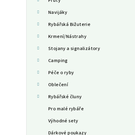
a
Pruty
n
Navijáky
n
Rybářská Bižuterie
í
Krmení/Nástrahy
p
Stojany a signalizátory
a
Camping
n
Péče o ryby
e
Oblečení
l
Rybářské čluny
Pro malé rybáře
Výhodné sety
Dárkové poukazy