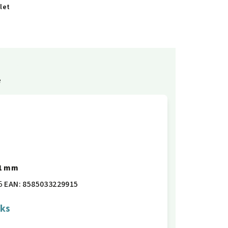
let
e
61 mm
5
EAN:
8585033229915
 ks