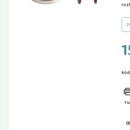
roz
Z
1
Měr
cen
Kód
Ti