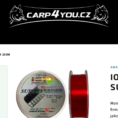
R 150M
AWA
I
S
Mon
fir
jak