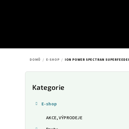
Přejít
na
obsah
DOMŮ
/
E-SHOP
/
ION POWER SPECTRAN SUPERFEEDE
P
o
Kategorie
Přeskočit
kategorie
s
E-shop
t
AKCE, VÝPRODEJE
r