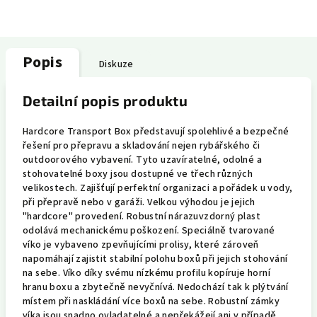
Popis
Diskuze
Detailní popis produktu
Hardcore Transport Box představují spolehlivé a bezpečné
řešení pro přepravu a skladování nejen rybářského či
outdoorového vybavení. Tyto uzavíratelné, odolné a
stohovatelné boxy jsou dostupné ve třech různých
velikostech. Zajišťují perfektní organizaci a pořádek u vody,
při přepravě nebo v garáži. Velkou výhodou je jejich
"hardcore" provedení. Robustní nárazuvzdorný plast
odolává mechanickému poškození. Speciálně tvarované
víko je vybaveno zpevňujícími prolisy, které zároveň
napomáhají zajistit stabilní polohu boxů při jejich stohování
na sebe. Víko díky svému nízkému profilu kopíruje horní
hranu boxu a zbytečně nevyčnívá. Nedochází tak k plýtvání
místem při naskládání více boxů na sebe. Robustní zámky
víka jsou snadno ovladatelné a nepřekážejí ani v případě