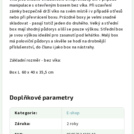
manipulace s otevřeným boxem bez víka. Při uzavření
zámky bezpečně drží víko na svém místě i v případě otřesů
nebo při převrácení boxu. Prázdné boxy je velmi snadné
skladovat - pasují totiž jeden do druhého. Velký a střední
box mají shodný půdorys a liší se pouze výškou. Střední box
je svou výškou ideální pro zasunutí pod lehátko. Malý box
má poloviční půdorys a skvěle se hodí na drobnější
příslušenství, do člunu i jako box na nástrahy.
Základní rozměr - bez víka:
Box L 60 x 40 x 35,5 cm
Doplňkové parametry
Kategorie
:
E-shop
Záruka
:
2 roky