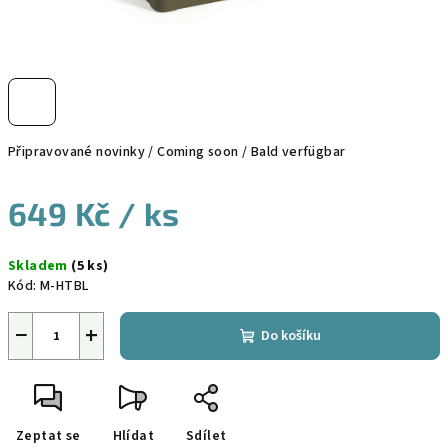
Připravované novinky / Coming soon / Bald verfügbar
649 Kč
/ ks
Měrná
Skladem
(5 ks)
cena:
Kód:
M-HTBL
−
+
Do košíku
Zeptat se
Hlídat
Sdílet