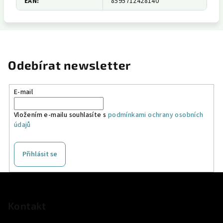
EAN
:
8595712428140
Odebírat newsletter
E-mail
Vložením e-mailu souhlasíte s
podmínkami ochrany osobních
údajů
Přihlásit se
Z
á
p
Kontakt
a