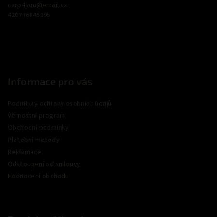
carp4you
@
email.cz
t
420776845395
í
Informace pro vás
Podmínky ochrany osobních údajů
Věrnostní program
Obchodní podmínky
Platební metody
Reklamace
Odstoupení od smlouvy
Hodnocení obchodu