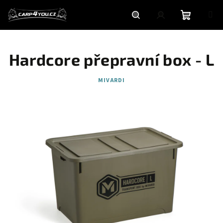
Přejít
na
obsah
Nákupní
Hledat
Přihlášení
Hardcore přepravní box - L
košík
MIVARDI