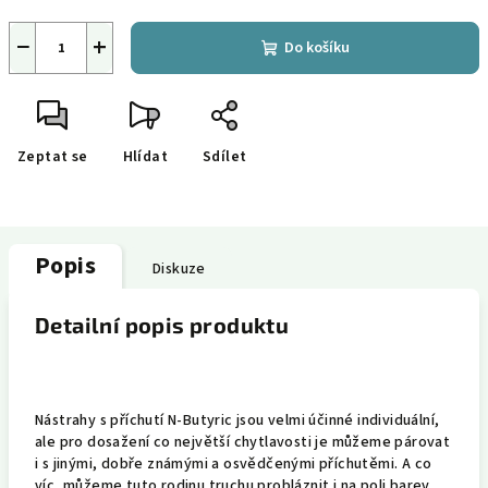
−
+
Do košíku
Zeptat se
Hlídat
Sdílet
Popis
Diskuze
Detailní popis produktu
Nástrahy s příchutí N-Butyric jsou velmi účinné individuální,
ale pro dosažení co největší chytlavosti je můžeme párovat
i s jinými, dobře známými a osvědčenými příchutěmi. A co
víc, můžeme tuto rodinu truchu probláznit i na poli barev.