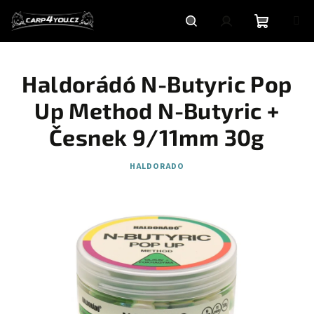
Přejít
na
obsah
Nákupní
Hledat
Přihlášení
Haldorádó N-Butyric Pop
košík
Up Method N-Butyric +
Česnek 9/11mm 30g
HALDORADO