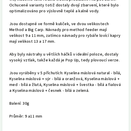
Ochucené varianty totiž dostaly dvojí zbarvení, které bylo
optimalizováno pro výslovně teplé a kalné vody.
Jsou dostupné ve formě kuliček, ve dvou velikostech
Method a Big Carp. Návnady pro method feeder mají
velikost 9 a 11 mm, zatímco návnady pro rybáře lovící kapry
mají velikost 13 a 17 mm.
Aby byly nástrahy u větších háčků v ideální poloze, dostaly
vysoký vztlak, takže každá je Pop Up, tedy plovoucí verze.
Jsou vyráběny v 5 příchutích: Kyselina máslová natural - bílá,
Kyselina máslová + sýr - bílá a oranžová, Kyselina máslová +
med - bílá a žlutá, Kyselina máslová + švestka - bílá a fialová
a Kyselina máslová + česnek - bílá a zelená.
Balení: 30g
Průměr: 9 a11 mm