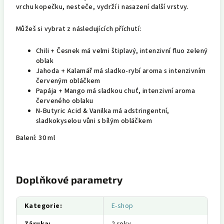
vrchu kopečku, nesteče, vydrží i nasazení další vrstvy.
Můžeš si vybrat z následujících příchutí:
Chili + Česnek má velmi štiplavý, intenzivní fluo zelený
oblak
Jahoda + Kalamář má sladko-rybí aroma s intenzivním
červeným obláčkem
Papája + Mango má sladkou chuť, intenzivní aroma
červeného oblaku
N-Butyric Acid & Vanilka má adstringentní,
sladkokyselou vůni s bílým obláčkem
Balení: 30 ml
Doplňkové parametry
Kategorie
:
E-shop