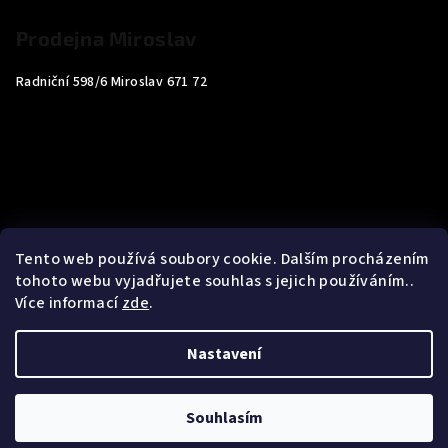
Prodejna Miroslav
Radniční 598/6 Miroslav 671 72
Tento web používá soubory cookie. Dalším procházením
tohoto webu vyjadřujete souhlas s jejich používáním..
Více informací
zde
.
Nastavení
Copyright 2026
Carp4You
. Všechna práva vyhrazena.
Souhlasím
Vytvořil Shoptet