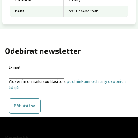
Záruka
:
2 roky
EAN
:
5991234623606
Odebírat newsletter
E-mail
Vložením e-mailu souhlasíte s
podmínkami ochrany osobních
údajů
Přihlásit se
Z
á
Kontakt