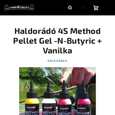
Přejít
na
obsah
Nákupní
Hledat
Přihlášení
Haldorádó 4S Method
košík
Pellet Gel -N-Butyric +
Vanilka
HALDORADO