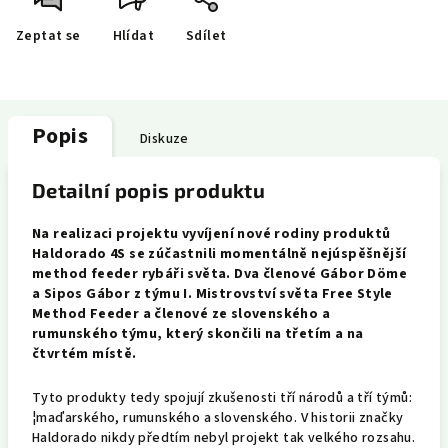
Zeptat se
Hlídat
Sdílet
Popis
Diskuze
Detailní popis produktu
Na realizaci projektu vyvíjení nové rodiny produktů
Haldorado 4S se zúčastnili momentálně nejúspěšnější
method feeder rybáři světa. Dva členové Gábor Döme
a Sipos Gábor z týmu I. Mistrovství světa Free Style
Method Feeder a členové ze slovenského a
rumunského týmu, který skončili na třetím a na
čtvrtém místě.
Tyto produkty tedy spojují zkušenosti tří národů a tří týmů:
¦maďarského, rumunského a slovenského. V historii značky
Haldorado nikdy předtím nebyl projekt tak velkého rozsahu.