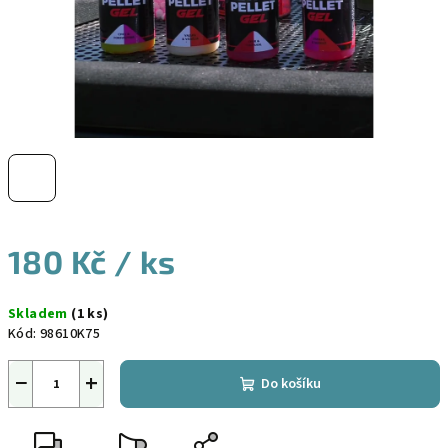
180 Kč
/ ks
Měrná
Skladem
(1 ks)
cena:
Kód:
98610K75
−
+
Do košíku