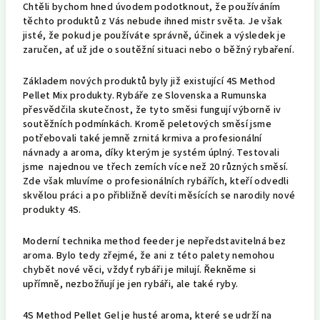
Chtěli bychom hned úvodem podotknout, že používáním
těchto produktů z Vás nebude ihned mistr světa. Je však
jisté, že pokud je používáte správně, účinek a výsledek je
zaručen, ať už jde o soutěžní situaci nebo o běžný rybaření.
Základem nových produktů byly již existující 4S Method
Pellet Mix produkty. Rybáře ze Slovenska a Rumunska
přesvědčila skutečnost, že tyto směsi fungují výborně iv
soutěžních podmínkách. Kromě peletových směsí jsme
potřebovali také jemně zrnitá krmiva a profesionální
návnady a aroma, díky kterým je systém úplný. Testovali
jsme najednou ve třech zemích více než 20 různých směsí.
Zde však mluvíme o profesionálních rybářích, kteří odvedli
skvělou práci a po přibližně devíti měsících se narodily nové
produkty 4S.
Moderní technika method feeder je nepředstavitelná bez
aroma. Bylo tedy zřejmé, že ani z této palety nemohou
chybět nové věci, vždyť rybáři je milují. Řekněme si
upřímně, nezbožňují je jen rybáři, ale také ryby.
4S Method Pellet Gel je husté aroma, které se udrží na