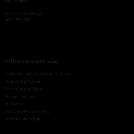
p
a
carp4you
@
email.cz
t
420776845395
í
Informace pro vás
Podmínky ochrany osobních údajů
Věrnostní program
Obchodní podmínky
Platební metody
Reklamace
Odstoupení od smlouvy
Hodnocení obchodu