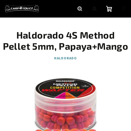
Přejít
na
obsah
Nákupní
Hledat
Přihlášení
Haldorado 4S Method
košík
Pellet 5mm, Papaya+Mango
HALDORADO