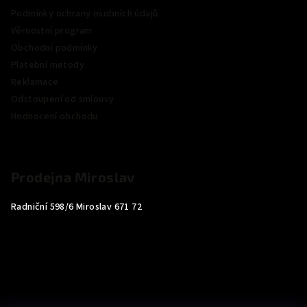
Podmínky ochrany osobních údajů
Věrnostní program
Obchodní podmínky
Platební metody
Reklamace
Odstoupení od smlouvy
Hodnocení obchodu
Prodejna Miroslav
Radniční 598/6 Miroslav 671 72