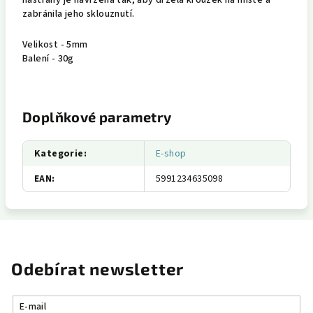
nástrahy je navržena tak, aby držela kroužek na místě a
zabránila jeho sklouznutí.
Velikost - 5mm
Balení - 30g
Doplňkové parametry
Kategorie
:
E-shop
EAN
:
5991234635098
Odebírat newsletter
E-mail