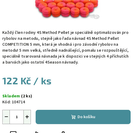
Každý člen rodiny 4S Method Pellet je speciálně optimalizován pro
rybolov na metodu, stejně jako řada návnad 4S Method Pellet
COMPETITION 5 mm, která je vhodná i pro závodní rybolov na
metodu! 5 mm velká, středně nadnášející, pomalu se rozpouštějící,
speciálně tvarovaná návnada je k dispozici ve stejných 4 příchutích
a barvách jako ostatní 4Season návnady.
122 Kč
/ ks
Měrná
Skladem
(2 ks)
cena:
Kód:
104714
−
+
Do košíku