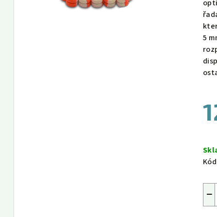
opt
řad
kte
5 m
roz
dis
ost
1
Měr
cen
Sk
Kód
−