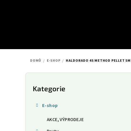
Přejít
na
obsah
DOMŮ
/
E-SHOP
/
HALDORADO 4S METHOD PELLET 5M
P
o
Kategorie
Přeskočit
kategorie
s
E-shop
t
AKCE, VÝPRODEJE
r