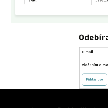
EAN
:
59912
Odebír
E-mail
Vložením e-mai
Přihlásit se