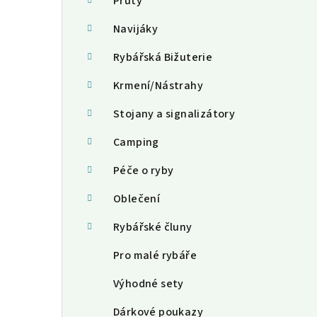
a
Pruty
n
Navijáky
n
Rybářská Bižuterie
í
Krmení/Nástrahy
p
Stojany a signalizátory
a
Camping
n
Péče o ryby
e
Oblečení
l
Rybářské čluny
Pro malé rybáře
Výhodné sety
Dárkové poukazy