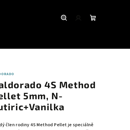
Hledat
Přihlášení
Nákupní
košík
DORADO
aldorado 4S Method
ellet 5mm, N-
utiric+Vanilka
dý člen rodiny 4S Method Pellet je speciálně