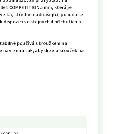
ě optimalizován pro rybolov na
llet COMPETITION 5 mm, která je
velká, středně nadnášející, pomalu se
 dispozici ve stejných 4 příchutích a
stabilně používá s kroužkem na
e navržena tak, aby držela kroužek na
p