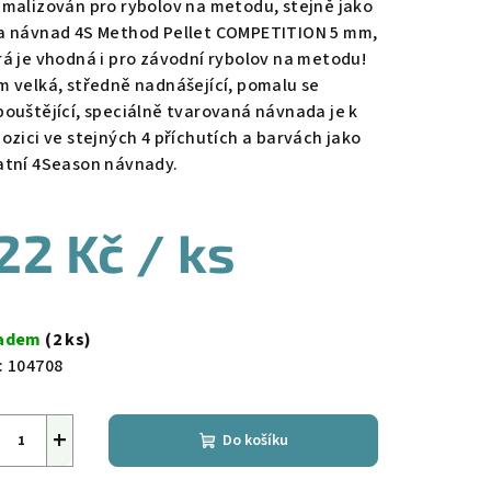
imalizován pro rybolov na metodu, stejně jako
a návnad 4S Method Pellet COMPETITION 5 mm,
rá je vhodná i pro závodní rybolov na metodu!
m velká, středně nadnášející, pomalu se
pouštějící, speciálně tvarovaná návnada je k
pozici ve stejných 4 příchutích a barvách jako
atní 4Season návnady.
22 Kč
/ ks
ná
a:
ladem
(2 ks)
:
104708
+
Do košíku