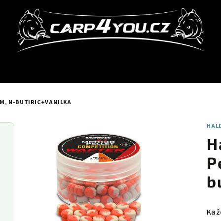
M, N-BUTIRIC+VANILKA
HAL
H
P
b
Kaž