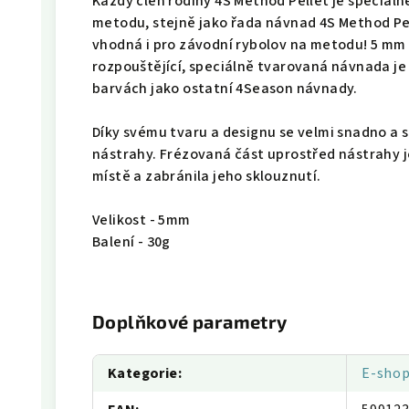
Každý člen rodiny 4S Method Pellet je speciáln
metodu, stejně jako řada návnad 4S Method Pe
vhodná i pro závodní rybolov na metodu! 5 mm 
rozpouštějící, speciálně tvarovaná návnada je k
barvách jako ostatní 4Season návnady.
Díky svému tvaru a designu se velmi snadno a 
nástrahy. Frézovaná část uprostřed nástrahy j
místě a zabránila jeho sklouznutí.
Velikost - 5mm
Balení - 30g
Doplňkové parametry
Kategorie
:
E-sho