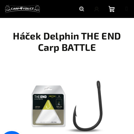
Přejít
na
obsah
Nákupní
Hledat
Přihlášení
Háček Delphin THE END
košík
Carp BATTLE