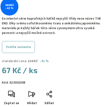
116 Kč
–42 %
Excelentní série kaprařských háčků nejvyšší třídy nese název THE
END. Díky svému sofistikovanému tvaru a unikátnímu japonskému
materiálu je každý háček této série synonymem ultra vysoké
pevnosti a nejvyšší možné ostrosti.
Zvolte variantu
standardní cena:
116 Kč
–42 %
67 Kč
/ ks
Měrná
Kód:
623002008
cena:
Zeptat se
Hlídat
Sdílet