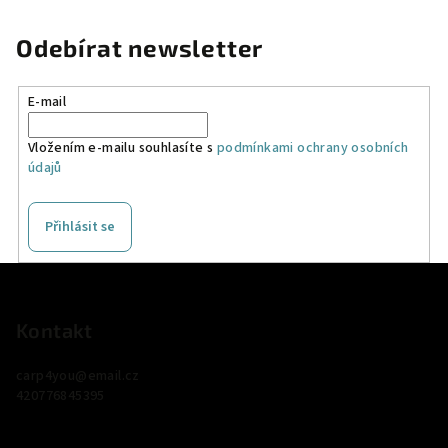
Odebírat newsletter
E-mail
Vložením e-mailu souhlasíte s
podmínkami ochrany osobních
údajů
Přihlásit se
Z
á
p
Kontakt
a
carp4you
@
email.cz
t
420776845395
í