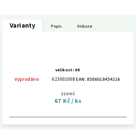
Varianty
Popis
Diskuze
velikost: #8
Vyprodáno
623002008
EAN:
8586018454216
116 Kč
67 Kč
/ ks