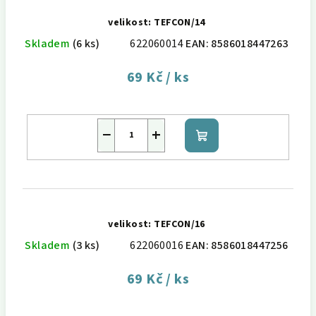
velikost: TEFCON/14
Skladem
(6 ks)
622060014
EAN:
8586018447263
69 Kč
/ ks
−
+
Do
košíku
velikost: TEFCON/16
Skladem
(3 ks)
622060016
EAN:
8586018447256
69 Kč
/ ks