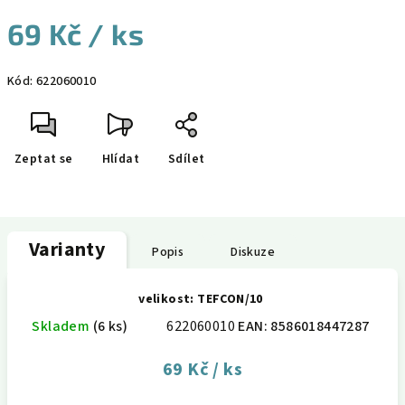
69 Kč
/ ks
Měrná
Kód:
622060010
cena:
Zeptat se
Hlídat
Sdílet
Varianty
Popis
Diskuze
velikost: TEFCON/10
Skladem
(6 ks)
622060010
EAN:
8586018447287
69 Kč
/ ks