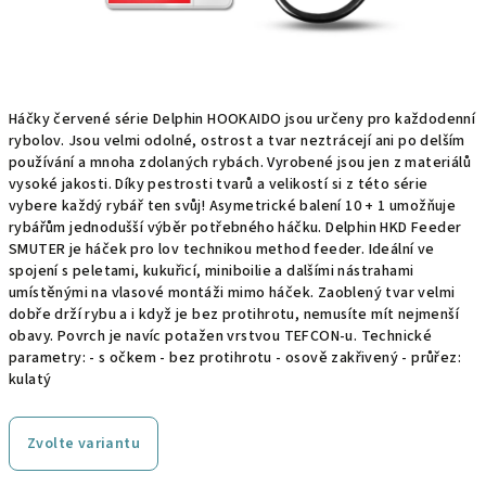
Háčky červené série Delphin HOOKAIDO jsou určeny pro každodenní
rybolov. Jsou velmi odolné, ostrost a tvar neztrácejí ani po delším
používání a mnoha zdolaných rybách. Vyrobené jsou jen z materiálů
vysoké jakosti. Díky pestrosti tvarů a velikostí si z této série
vybere každý rybář ten svůj! Asymetrické balení 10 + 1 umožňuje
rybářům jednodušší výběr potřebného háčku. Delphin HKD Feeder
SMUTER je háček pro lov technikou method feeder. Ideální ve
spojení s peletami, kukuřicí, miniboilie a dalšími nástrahami
umístěnými na vlasové montáži mimo háček. Zaoblený tvar velmi
dobře drží rybu a i když je bez protihrotu, nemusíte mít nejmenší
obavy. Povrch je navíc potažen vrstvou TEFCON-u. Technické
parametry: - s očkem - bez protihrotu - osově zakřivený - průřez:
kulatý
Zvolte variantu