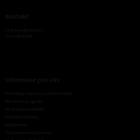
á
p
Kontakt
a
carp4you
@
email.cz
t
420776845395
í
Informace pro vás
Podmínky ochrany osobních údajů
Věrnostní program
Obchodní podmínky
Platební metody
Reklamace
Odstoupení od smlouvy