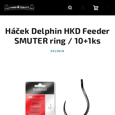
Přejít
na
obsah
Nákupní
Hledat
Přihlášení
Háček Delphin HKD Feeder
košík
SMUTER ring / 10+1ks
DELPHIN