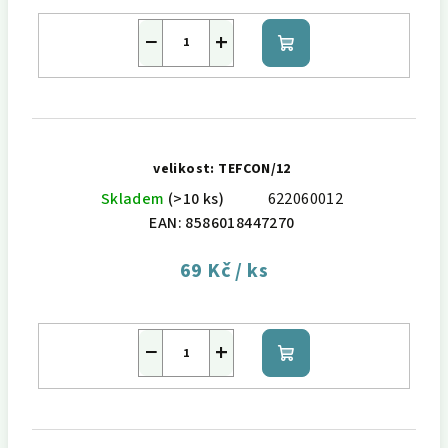
−
+
Do
košíku
velikost: TEFCON/12
Skladem
(>10 ks)
622060012
EAN:
8586018447270
69 Kč
/ ks
−
+
Do
košíku