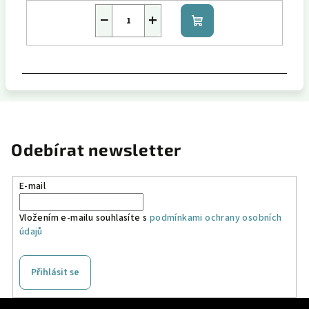
−
+
Do
košíku
Odebírat newsletter
E-mail
Vložením e-mailu souhlasíte s
podmínkami ochrany osobních
údajů
Přihlásit se
Z