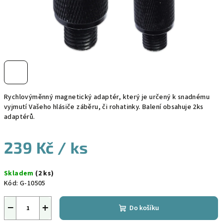
Rychlovýměnný magnetický adaptér, který je určený k snadnému
vyjmutí Vašeho hlásiče záběru, či rohatinky. Balení obsahuje 2ks
adaptérů.
239 Kč
/ ks
Měrná
Skladem
(2 ks)
cena:
Kód:
G-10505
−
+
Do košíku