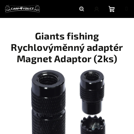
Přejít
na
obsah
Nákupní
Hledat
Přihlášení
Giants fishing
košík
Rychlovýměnný adaptér
Magnet Adaptor (2ks)