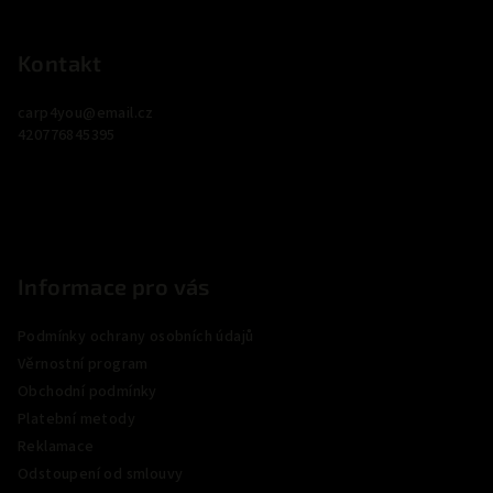
Z
á
p
Kontakt
a
carp4you
@
email.cz
t
420776845395
í
Informace pro vás
Podmínky ochrany osobních údajů
Věrnostní program
Obchodní podmínky
Platební metody
Reklamace
Odstoupení od smlouvy