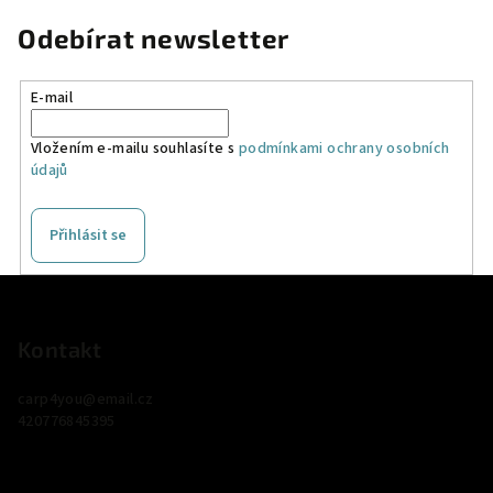
Odebírat newsletter
E-mail
Vložením e-mailu souhlasíte s
podmínkami ochrany osobních
údajů
Přihlásit se
Z
á
p
Kontakt
a
carp4you
@
email.cz
t
420776845395
í