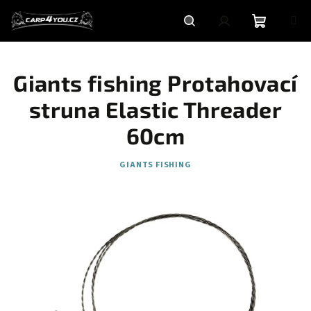
Přejít
na
obsah
Nákupní
Hledat
Přihlášení
Giants fishing Protahovací
košík
struna Elastic Threader
60cm
GIANTS FISHING