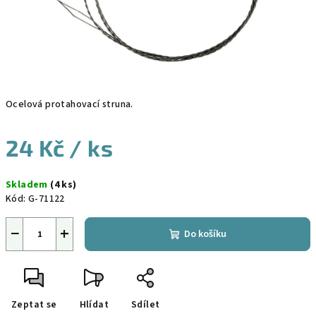
Ocelová protahovací struna.
24 Kč
/ ks
Měrná
Skladem
(4 ks)
cena:
Kód:
G-71122
−
+
Do košíku
Zeptat se
Hlídat
Sdílet