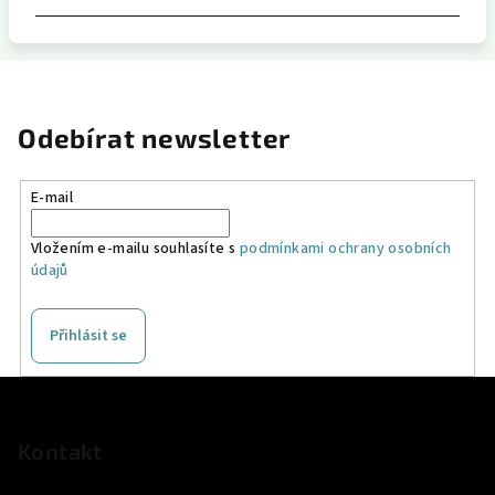
Odebírat newsletter
E-mail
Vložením e-mailu souhlasíte s
podmínkami ochrany osobních
údajů
Přihlásit se
Z
á
p
Kontakt
a