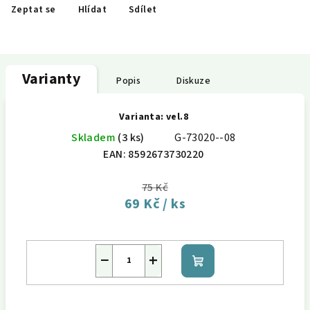
Zeptat se
Hlídat
Sdílet
Varianty
Popis
Diskuze
Varianta: vel.8
Skladem
(3 ks)
G-73020--08
EAN:
8592673730220
75 Kč
69 Kč
/ ks
−
+
Do
košíku