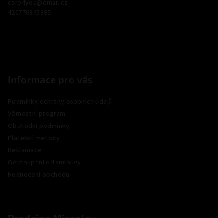
carp4you
@
email.cz
t
420776845395
í
Informace pro vás
Podmínky ochrany osobních údajů
Věrnostní program
Obchodní podmínky
Platební metody
Reklamace
Odstoupení od smlouvy
Hodnocení obchodu
Prodejna Miroslav