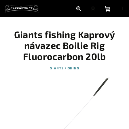
Přejít
na
obsah
Nákupní
Hledat
Přihlášení
Giants fishing Kaprový
košík
návazec Boilie Rig
Fluorocarbon 20lb
GIANTS FISHING