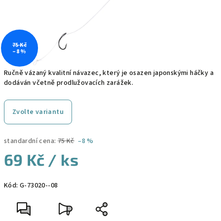
75 Kč
–8 %
Ručně vázaný kvalitní návazec, který je osazen japonskými háčky a
dodáván včetně prodlužovacích zarážek.
Zvolte variantu
standardní cena:
75 Kč
–8 %
69 Kč
/ ks
Měrná
Kód:
G-73020--08
cena: