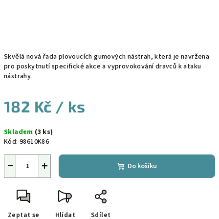
Skvělá nová řada plovoucích gumových nástrah, která je navržena
pro poskytnutí specifické akce a vyprovokování dravců k ataku
nástrahy.
182 Kč
/ ks
Měrná
Skladem
(3 ks)
cena:
Kód:
98610K86
−
+
Do košíku
Zeptat se
Hlídat
Sdílet