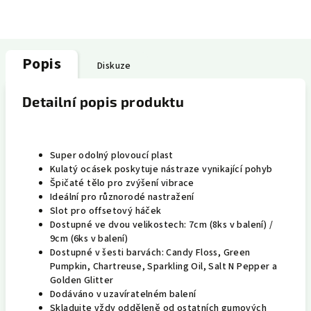
Popis
Diskuze
Detailní popis produktu
Super odolný plovoucí plast
Kulatý ocásek poskytuje nástraze vynikající pohyb
Špičaté tělo pro zvýšení vibrace
Ideální pro různorodé nastražení
Slot pro offsetový háček
Dostupné ve dvou velikostech: 7cm (8ks v balení) /
9cm (6ks v balení)
Dostupné v šesti barvách: Candy Floss, Green
Pumpkin, Chartreuse, Sparkling Oil, Salt N Pepper a
Golden Glitter
Dodáváno v uzavíratelném balení
Skladujte vždy odděleně od ostatních gumových