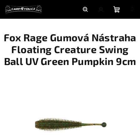
Přejít
na
obsah
Nákupní
Hledat
Přihlášení
Fox Rage Gumová Nástraha
košík
Floating Creature Swing
Ball UV Green Pumpkin 9cm