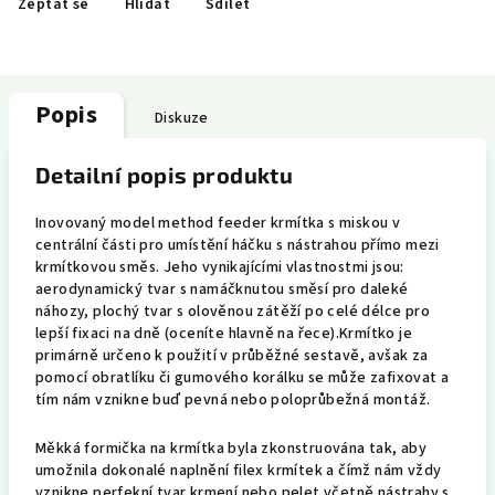
Zeptat se
Hlídat
Sdílet
Popis
Diskuze
Detailní popis produktu
Inovovaný model method feeder krmítka s miskou v
centrální části pro umístění háčku s nástrahou přímo mezi
krmítkovou směs
. Jeho vynikajícími vlastnostmi jsou:
aerodynamický tvar s namáčknutou směsí pro daleké
náhozy, plochý tvar s olověnou zátěží po celé délce pro
lepší fixaci na dně (oceníte hlavně na řece).Krmítko je
primárně určeno k použití v průběžné sestavě, avšak za
pomocí obratlíku či gumového korálku se může zafixovat a
tím nám vznikne buď pevná nebo poloprůbežná montáž.
Měkká formička na krmítka byla zkonstruována tak, aby
umožnila dokonalé naplnění filex krmítek
a čímž nám vždy
vznikne perfekní tvar krmení nebo pelet včetně nástrahy s