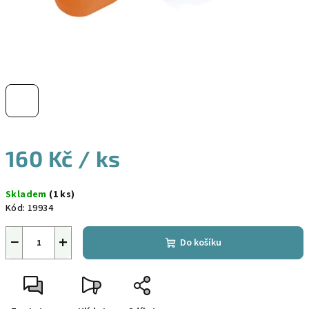
160 Kč
/ ks
Měrná
Skladem
(1 ks)
cena:
Kód:
19934
−
+
Do košíku