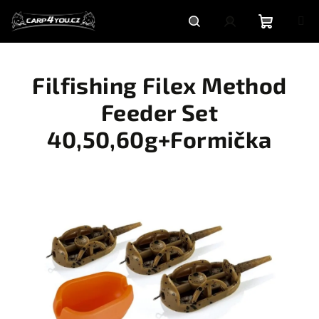
Přejít
na
obsah
Nákupní
Hledat
Přihlášení
Filfishing Filex Method
košík
Feeder Set
40,50,60g+Formička