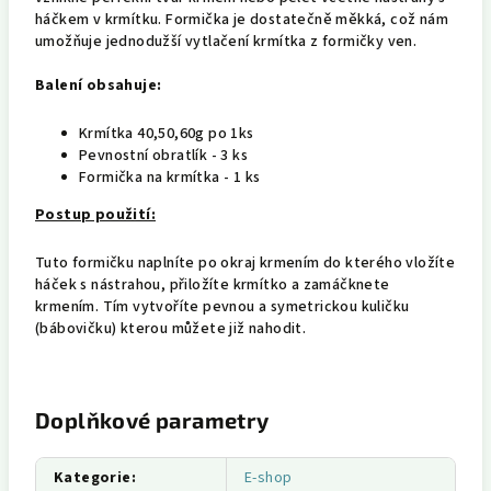
háčkem v krmítku.
Formička je dostatečně měkká, což nám
umožňuje jednodužší vytlačení krmítka z formičky ven.
Balení obsahuje:
Krmítka 40,50,60g po 1ks
Pevnostní obratlík - 3 ks
Formička na krmítka - 1 ks
Postup použití:
Tuto formičku naplníte po okraj krmením do kterého vložíte
háček s nástrahou, přiložíte krmítko a zamáčknete
krmením.
Tím vytvoříte pevnou a symetrickou kuličku
(bábovičku) kterou můžete již nahodit.
Doplňkové parametry
Kategorie
:
E-shop