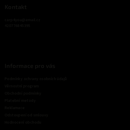
p
Kontakt
a
carp4you
@
email.cz
t
420776845395
í
Informace pro vás
Podmínky ochrany osobních údajů
Věrnostní program
Obchodní podmínky
Platební metody
Reklamace
Odstoupení od smlouvy
Hodnocení obchodu