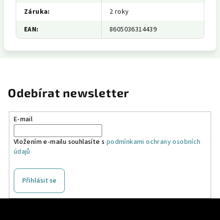
Záruka
:
2 roky
EAN
:
8605036314439
Odebírat newsletter
E-mail
Vložením e-mailu souhlasíte s
podmínkami ochrany osobních
údajů
Přihlásit se
Z
á