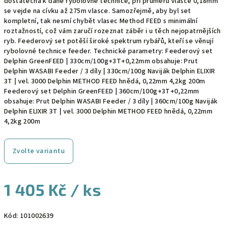
dostatečná k dané rybolovné technice, při průměru vlasce 0,18mm
se vejde na cívku až 275m vlasce. Samozřejmě, aby byl set
kompletní, tak nesmí chybět vlasec Method FEED s minimální
roztažností, což vám zaručí rozeznat záběr i u těch nejopatrnějších
ryb. Feederový set potěší široké spektrum rybářů, kteří se věnují
rybolovné technice feeder. Technické parametry: Feederový set
Delphin GreenFEED | 330cm/100g+3T+0,22mm obsahuje: Prut
Delphin WASABI Feeder / 3 díly | 330cm/100g Naviják Delphin ELIXIR
3T | vel. 3000 Delphin METHOD FEED hnědá, 0,22mm 4,2kg 200m
Feederový set Delphin GreenFEED | 360cm/100g+3T+0,22mm
obsahuje: Prut Delphin WASABI Feeder / 3 díly | 360cm/100g Naviják
Delphin ELIXIR 3T | vel. 3000 Delphin METHOD FEED hnědá, 0,22mm
4,2kg 200m
Zvolte variantu
1 405 Kč
/ ks
Měrná
Kód:
101002639
cena: