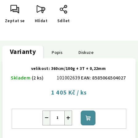
Zeptat se
Hlídat
Sdílet
Varianty
Popis
Diskuze
velikost: 360cm/100g + 3T + 0,22mm
Skladem
(2 ks)
101002639
EAN:
8585066504027
1 405 Kč
/ ks
−
+
Do
košíku