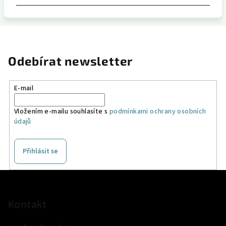
Odebírat newsletter
E-mail
Vložením e-mailu souhlasíte s
podmínkami ochrany osobních
údajů
Přihlásit se
Z
á
p
Kontakt
a