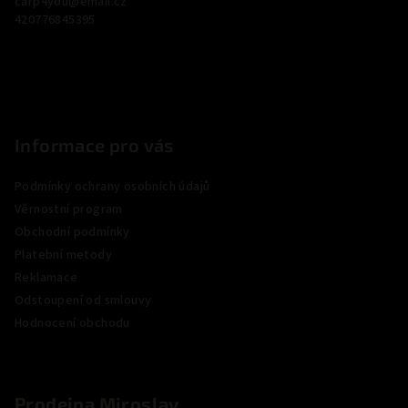
carp4you
@
email.cz
t
420776845395
í
Informace pro vás
Podmínky ochrany osobních údajů
Věrnostní program
Obchodní podmínky
Platební metody
Reklamace
Odstoupení od smlouvy
Hodnocení obchodu
Prodejna Miroslav