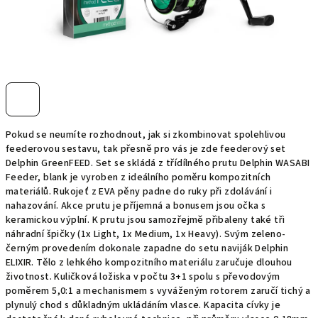
Pokud se neumíte rozhodnout, jak si zkombinovat spolehlivou
feederovou sestavu, tak přesně pro vás je zde feederový set
Delphin GreenFEED. Set se skládá z třídílného prutu Delphin WASABI
Feeder, blank je vyroben z ideálního poměru kompozitních
materiálů. Rukojeť z EVA pěny padne do ruky při zdolávání i
nahazování. Akce prutu je příjemná a bonusem jsou očka s
keramickou výplní. K prutu jsou samozřejmě přibaleny také tři
náhradní špičky (1x Light, 1x Medium, 1x Heavy). Svým zeleno-
černým provedením dokonale zapadne do setu naviják Delphin
ELIXIR. Tělo z lehkého kompozitního materiálu zaručuje dlouhou
životnost. Kuličková ložiska v počtu 3+1 spolu s převodovým
poměrem 5,0:1 a mechanismem s vyváženým rotorem zaručí tichý a
plynulý chod s důkladným ukládáním vlasce. Kapacita cívky je