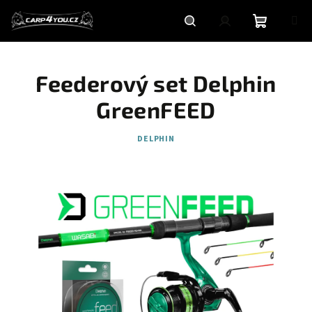
Přejít
na
obsah
Nákupní
Hledat
Přihlášení
Feederový set Delphin
košík
GreenFEED
DELPHIN