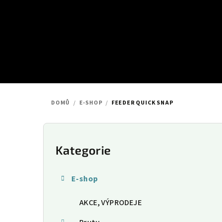
Přejít
na
obsah
DOMŮ
/
E-SHOP
/
FEEDER QUICK SNAP
P
o
Kategorie
Přeskočit
kategorie
s
E-shop
t
AKCE, VÝPRODEJE
r