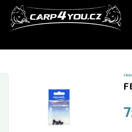
CRA
F
7
Měr