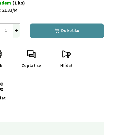
a:
ladem
(1 ks)
:
2133/M
+
Do košíku
sk
Zeptat se
Hlídat
let