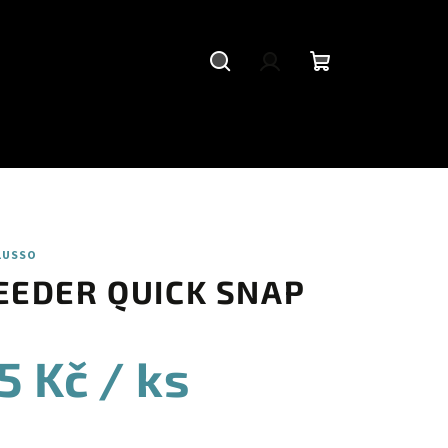
Hledat
Přihlášení
Nákupní
košík
LUSSO
EEDER QUICK SNAP
5 Kč
/ ks
ná