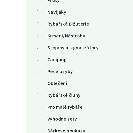
a
Pruty
n
Navijáky
n
Rybářská Bižuterie
í
Krmení/Nástrahy
p
Stojany a signalizátory
a
Camping
n
Péče o ryby
e
Oblečení
l
Rybářské čluny
Pro malé rybáře
Výhodné sety
Dárkové poukazy