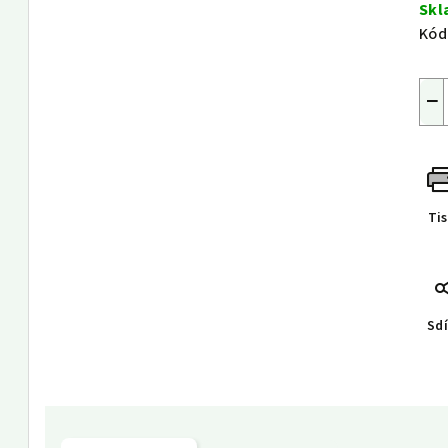
cen
Sk
Kód
−
Ti
Sdí