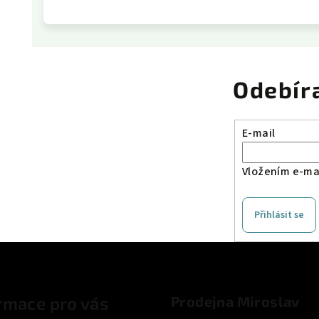
Odebír
E-mail
Vložením e-mai
Přihlásit se
rmace pro vás
Prodejna Miroslav