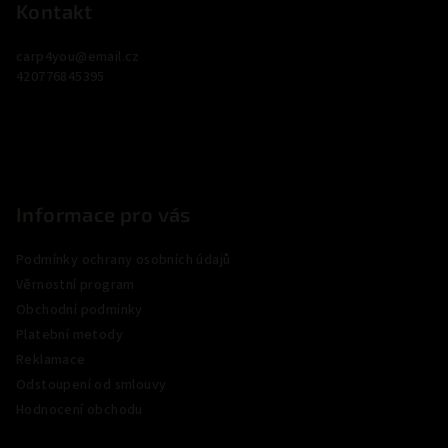
p
Kontakt
a
carp4you
@
email.cz
t
420776845395
í
Informace pro vás
Podmínky ochrany osobních údajů
Věrnostní program
Obchodní podmínky
Platební metody
Reklamace
Odstoupení od smlouvy
Hodnocení obchodu