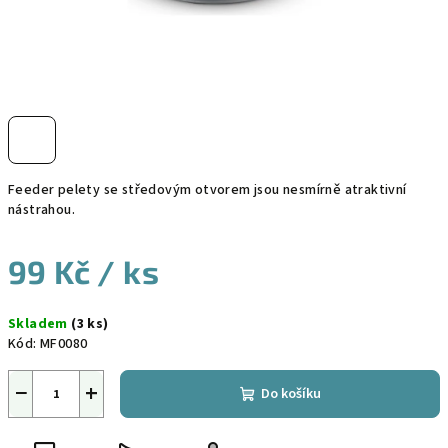
Feeder pelety se středovým otvorem jsou nesmírně atraktivní
nástrahou.
99 Kč
/ ks
Měrná
Skladem
(3 ks)
cena:
Kód:
MF0080
−
+
Do košíku