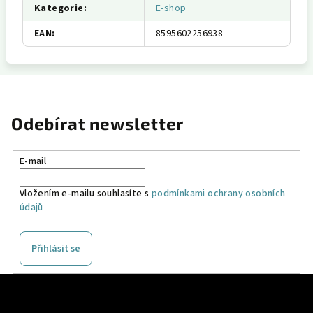
Kategorie
:
E-shop
EAN
:
8595602256938
Odebírat newsletter
E-mail
Vložením e-mailu souhlasíte s
podmínkami ochrany osobních
údajů
Přihlásit se
Z
á