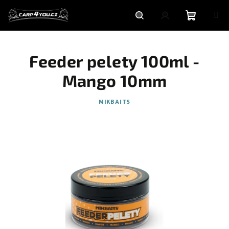
Přejít
na
obsah
Nákupní
Hledat
Přihlášení
Feeder pelety 100ml -
košík
Mango 10mm
MIKBAITS