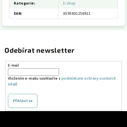
Kategorie
:
E-shop
EAN
:
8595602256921
Odebírat newsletter
E-mail
Vložením e-mailu souhlasíte s
podmínkami ochrany osobních
údajů
Přihlásit se
Z
á