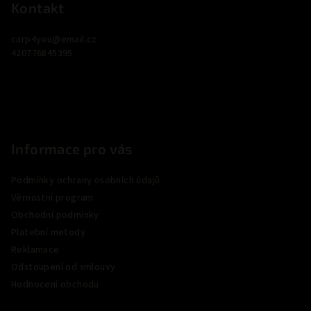
p
Kontakt
a
carp4you
@
email.cz
t
420776845395
í
Informace pro vás
Podmínky ochrany osobních údajů
Věrnostní program
Obchodní podmínky
Platební metody
Reklamace
Odstoupení od smlouvy
Hodnocení obchodu