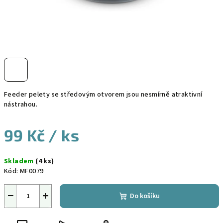
Feeder pelety se středovým otvorem jsou nesmírně atraktivní
nástrahou.
99 Kč
/ ks
Měrná
Skladem
(4 ks)
cena:
Kód:
MF0079
−
+
Do košíku