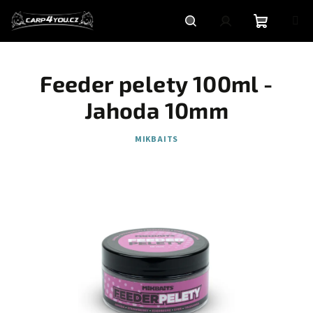
Přejít
na
obsah
Nákupní
Hledat
Přihlášení
Feeder pelety 100ml -
košík
Jahoda 10mm
MIKBAITS