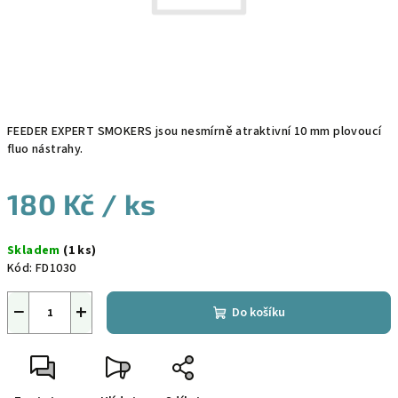
FEEDER EXPERT SMOKERS jsou nesmírně atraktivní 10 mm plovoucí
fluo nástrahy.
180 Kč
/ ks
Měrná
Skladem
(1 ks)
cena:
Kód:
FD1030
−
+
Do košíku