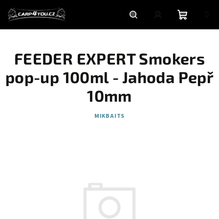
Přejít
na
obsah
Nákupní
Hledat
Přihlášení
FEEDER EXPERT Smokers
košík
pop-up 100ml - Jahoda Pepř
10mm
MIKBAITS