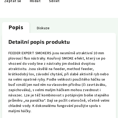
Zeptat se
Hlídat
Sdílet
Popis
Diskuze
Detailní popis produktu
FEEDER EXPERT SMOKERS jsou nesmírně atraktivní 10 mm
plovoucí fluo nástrahy. Kouřový SMOKE efekt, který se po
vhození do vody line z nástrahy jim dodává dvojitou
atraktivitu. Jsou skvělé na feeder, method feeder,
krátkodobý lov, závodní chytání, při slabé aktivitě ryb nebo
na velmi opatrné ryby. Podle velikosti použitého háčku se
buď vznáší jen nad ním na vlasovém přívěsu (či zavrtáváku,
zapichováku), s velmi malým háčkem mohou zvednout i
návazec. Lze je též kombinovat s potápivým boilie stejného
průměru „na panáčka“. Dají se požít celoročně, včetně velmi
chladné vody. K dokonalému fungování použijte spolu s
malými háčky.