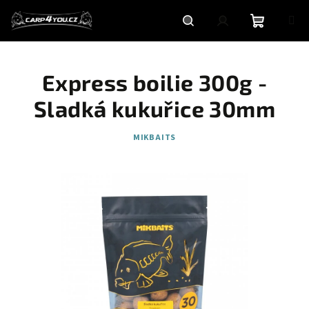
Přejít
na
obsah
Nákupní
Hledat
Přihlášení
Express boilie 300g -
košík
Sladká kukuřice 30mm
MIKBAITS