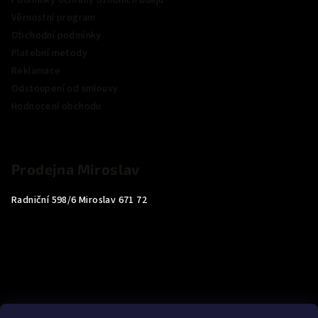
Podmínky ochrany osobních údajů
Věrnostní program
Obchodní podmínky
Platební metody
Reklamace
Odstoupení od smlouvy
Hodnocení obchodu
Prodejna Miroslav
Radniční 598/6 Miroslav 671 72