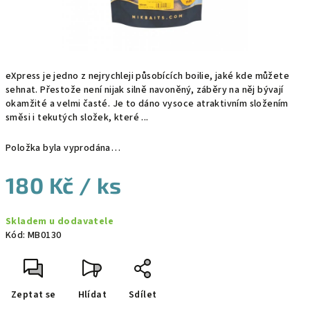
eXpress je jedno z nejrychleji působících boilie, jaké kde můžete
sehnat. Přestože není nijak silně navoněný, záběry na něj bývají
okamžité a velmi časté. Je to dáno vysoce atraktivním složením
směsi i tekutých složek, které ...
Položka byla vyprodána…
180 Kč
/ ks
Měrná
Skladem u dodavatele
cena:
Kód:
MB0130
Zeptat se
Hlídat
Sdílet