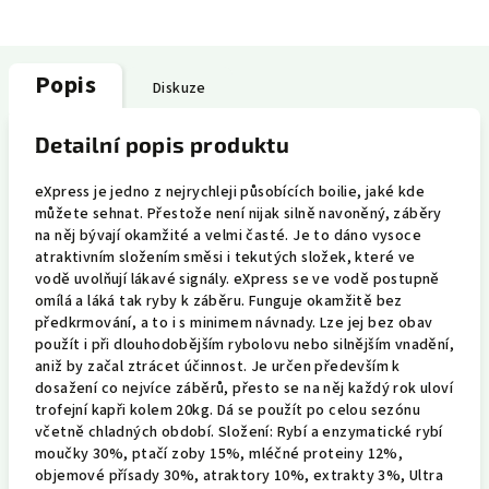
Popis
Diskuze
Detailní popis produktu
eXpress je jedno z nejrychleji působících boilie, jaké kde
můžete sehnat. Přestože není nijak silně navoněný, záběry
na něj bývají okamžité a velmi časté. Je to dáno vysoce
atraktivním složením směsi i tekutých složek, které ve
vodě uvolňují lákavé signály. eXpress se ve vodě postupně
omílá a láká tak ryby k záběru. Funguje okamžitě bez
předkrmování, a to i s minimem návnady. Lze jej bez obav
použít i při dlouhodobějším rybolovu nebo silnějším vnadění,
aniž by začal ztrácet účinnost. Je určen především k
dosažení co nejvíce záběrů, přesto se na něj každý rok uloví
trofejní kapři kolem 20kg. Dá se použít po celou sezónu
včetně chladných období. Složení: Rybí a enzymatické rybí
moučky 30%, ptačí zoby 15%, mléčné proteiny 12%,
objemové přísady 30%, atraktory 10%, extrakty 3%, Ultra