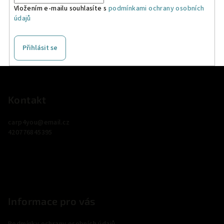
Vložením e-mailu souhlasíte s
podmínkami ochrany osobních
údajů
Přihlásit se
Z
á
p
Kontakt
a
carp4you
@
email.cz
t
420776845395
í
Informace pro vás