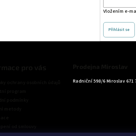
Vložením e-mai
Přihlásit se
rmace pro vás
Prodejna Miroslav
Radniční 598/6 Miroslav 671 
ky ochrany osobních údajů
tní program
ní podmínky
ní metody
mace
pení od smlouvy
ení obchodu