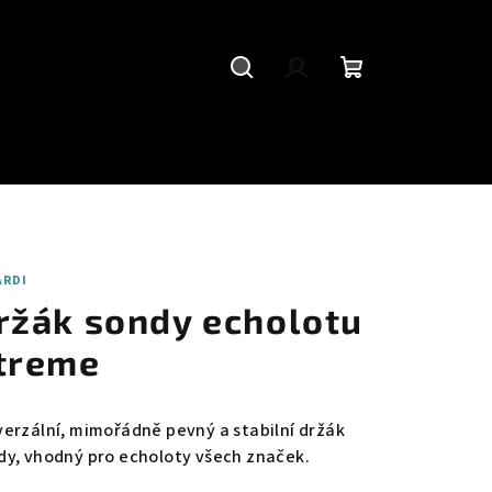
Hledat
Přihlášení
Nákupní
košík
ARDI
ržák sondy echolotu
treme
verzální, mimořádně pevný a stabilní držák
dy, vhodný pro echoloty všech značek.