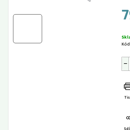
7
Měr
cen
Sk
Kód
−
Ti
Sdí