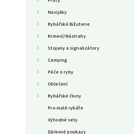
a
Pruty
n
Navijáky
n
Rybářská Bižuterie
í
Krmení/Nástrahy
p
Stojany a signalizátory
a
Camping
n
Péče o ryby
e
Oblečení
l
Rybářské čluny
Pro malé rybáře
Výhodné sety
Dárkové poukazy