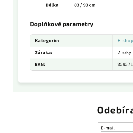
Délka
83 / 93 cm
Doplňkové parametry
Kategorie
:
E-sho
Záruka
:
2 roky
EAN
:
85957
Odebír
E-mail