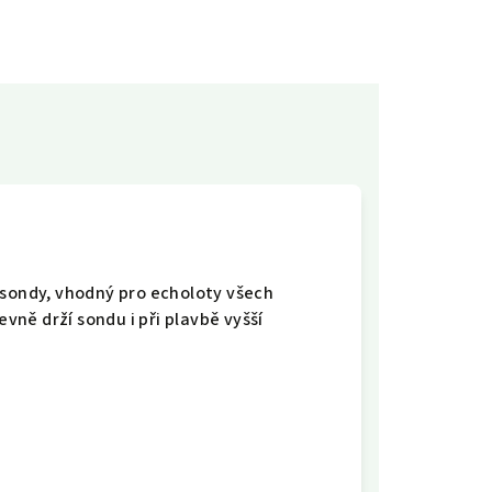
 sondy, vhodný pro echoloty všech
ně drží sondu i při plavbě vyšší