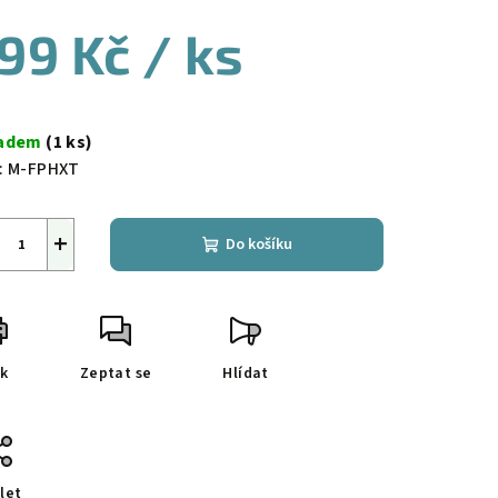
99 Kč
/ ks
ná
a:
ladem
(1 ks)
:
M-FPHXT
+
Do košíku
sk
Zeptat se
Hlídat
let