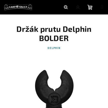
Přejít
na
obsah
Nákupní
Hledat
Přihlášení
Držák prutu Delphin
košík
BOLDER
DELPHIN