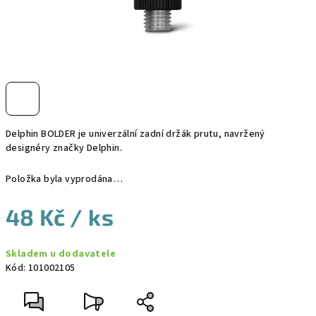
Delphin BOLDER je univerzální zadní držák prutu, navržený
designéry značky Delphin.
Položka byla vyprodána…
48 Kč
/ ks
Měrná
Skladem u dodavatele
cena:
Kód:
101002105