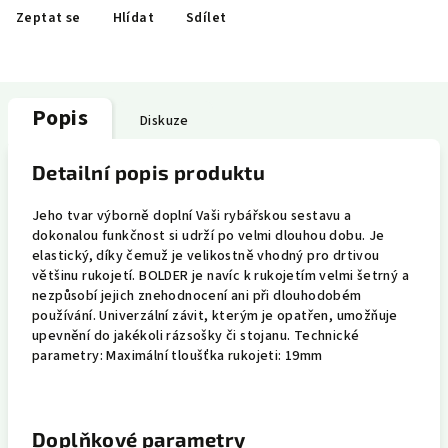
Zeptat se
Hlídat
Sdílet
Popis
Diskuze
Detailní popis produktu
Jeho tvar výborně doplní Vaši rybářskou sestavu a
dokonalou funkčnost si udrží po velmi dlouhou dobu. Je
elastický, díky čemuž je velikostně vhodný pro drtivou
většinu rukojetí. BOLDER je navíc k rukojetím velmi šetrný a
nezpůsobí jejich znehodnocení ani při dlouhodobém
používání. Univerzální závit, kterým je opatřen, umožňuje
upevnění do jakékoli rázsošky či stojanu. Technické
parametry: Maximální tloušťka rukojeti: 19mm
Doplňkové parametry