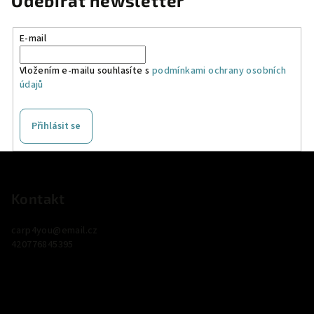
Odebírat newsletter
E-mail
Vložením e-mailu souhlasíte s
podmínkami ochrany osobních
údajů
Přihlásit se
Z
á
p
Kontakt
a
carp4you
@
email.cz
t
420776845395
í