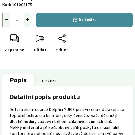
Kód:
101004175
−
+
Do košíku
Zeptat se
Hlídat
Sdílet
Popis
Diskuze
Detailní popis produktu
Dětská zimní čepice Delphin YUPIE je navržena s důrazem na
teplotní ochranu a komfort, díky čemuž si vaše děti užijí
dlouhé hodiny zábavy i během chladných zimních dnů.
Měkký materiál a přizpůsobený střih poskytuje maximální
komfort pro pohodlné nošení. Stylový design a hravé barvy