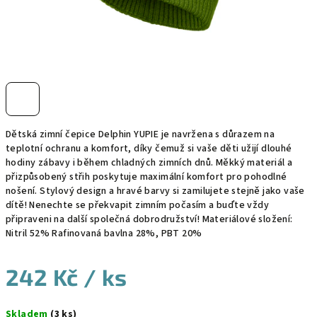
Dětská zimní čepice Delphin YUPIE je navržena s důrazem na
teplotní ochranu a komfort, díky čemuž si vaše děti užijí dlouhé
hodiny zábavy i během chladných zimních dnů. Měkký materiál a
přizpůsobený střih poskytuje maximální komfort pro pohodlné
nošení. Stylový design a hravé barvy si zamilujete stejně jako vaše
dítě! Nenechte se překvapit zimním počasím a buďte vždy
připraveni na další společná dobrodružství! Materiálové složení:
Nitril 52% Rafinovaná bavlna 28%, PBT 20%
242 Kč
/ ks
Měrná
Skladem
(3 ks)
cena: