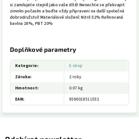
si zamilujete stejně jako vaše dítě! Nenechte se překvapit
zimním počasím a buďte vždy připraveni na další společná
dobrodružství! Materiálové složení: Nitril 52% Rafinovaná
bavlna 28%, PBT 20%
Doplňkové parametry
Kategorie
:
E-shop
Záruka
:
2 roky
Hmotnost
:
0.07 kg
EAN
:
8586018511032