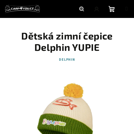
Přejít
na
obsah
Nákupní
Hledat
Přihlášení
Dětská zimní čepice
košík
Delphin YUPIE
DELPHIN