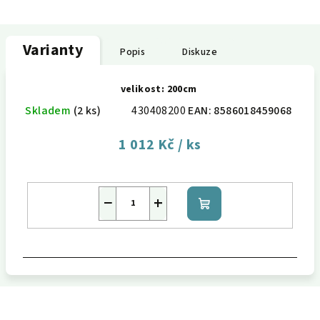
Varianty
Popis
Diskuze
velikost: 200cm
Skladem
(2 ks)
430408200
EAN:
8586018459068
1 012 Kč
/ ks
−
+
Do
košíku