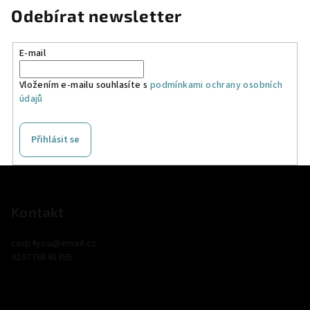
Odebírat newsletter
E-mail
Vložením e-mailu souhlasíte s
podmínkami ochrany osobních
údajů
Přihlásit se
Z
á
p
Kontakt
a
carp4you
@
email.cz
t
420776845395
í