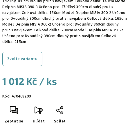
Třídílný 360cm dlouhý prut s navijákem Celková délka: 140cm Model:
Delphin MISIA 390-3 Určeno pro: Třídílný 390cm dlouhý prut s
navijákem Celková délka: 150cm Model: Delphin MISIA 300-2 Určeno
pro: Dvoudílný 300cm dlouhý prut s navijákem Celková délka: 165cm
Model: Delphin MISIA 360-2 Určeno pro: Dvoudílný 360cm dlouhý
prut s navijákem Celková délka: 200cm Model: Delphin MISIA 390-2
Určeno pro: Dvoudílný 390cm dlouhý prut s navijákem Celková
délka: 215cm
Zvolte variantu
1 012 Kč
/ ks
Měrná
Kód:
430408200
cena:
Zeptat se
Hlídat
Sdílet