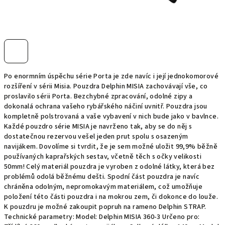
Po enormním úspěchu série Porta je zde navíc i její jednokomorové
rozšíření v sérii Misia. Pouzdra Delphin MISIA zachovávají vše, co
proslavilo sérii Porta. Bezchybné zpracování, odolné zipy a
dokonalá ochrana vašeho rybářského náčiní uvnitř. Pouzdra jsou
kompletně polstrovaná a vaše vybavení v nich bude jako v bavlnce.
Každé pouzdro série MISIA je navrženo tak, aby se do něj s
dostatečnou rezervou vešel jeden prut spolu s osazeným
navijákem. Dovolíme si tvrdit, že je sem možné uložit 99,9% běžně
používaných kaprařských sestav, včetně těch s očky velikosti
50mm! Celý materiál pouzdra je vyroben z odolné látky, která bez
problémů odolá běžnému dešti. Spodní část pouzdra je navíc
chráněna odolným, nepromokavým materiálem, což umožňuje
položení této části pouzdra i na mokrou zem, či dokonce do louže.
K pouzdru je možné zakoupit popruh na rameno Delphin STRAP.
Technické parametry: Model: Delphin MISIA 360-3 Určeno pro: