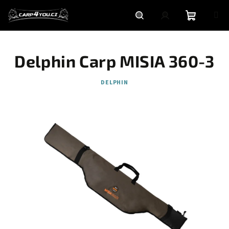
Přejít
na
obsah
Nákupní
Hledat
Přihlášení
Delphin Carp MISIA 360-3
košík
DELPHIN