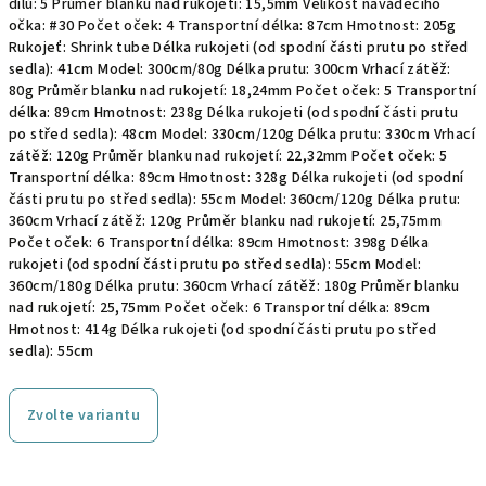
dílů: 5 Průměr blanku nad rukojetí: 15,5mm Velikost naváděcího
očka: #30 Počet oček: 4 Transportní délka: 87cm Hmotnost: 205g
Rukojeť: Shrink tube Délka rukojeti (od spodní části prutu po střed
sedla): 41cm Model: 300cm/80g Délka prutu: 300cm Vrhací zátěž:
80g Průměr blanku nad rukojetí: 18,24mm Počet oček: 5 Transportní
délka: 89cm Hmotnost: 238g Délka rukojeti (od spodní části prutu
po střed sedla): 48cm Model: 330cm/120g Délka prutu: 330cm Vrhací
zátěž: 120g Průměr blanku nad rukojetí: 22,32mm Počet oček: 5
Transportní délka: 89cm Hmotnost: 328g Délka rukojeti (od spodní
části prutu po střed sedla): 55cm Model: 360cm/120g Délka prutu:
360cm Vrhací zátěž: 120g Průměr blanku nad rukojetí: 25,75mm
Počet oček: 6 Transportní délka: 89cm Hmotnost: 398g Délka
rukojeti (od spodní části prutu po střed sedla): 55cm Model:
360cm/180g Délka prutu: 360cm Vrhací zátěž: 180g Průměr blanku
nad rukojetí: 25,75mm Počet oček: 6 Transportní délka: 89cm
Hmotnost: 414g Délka rukojeti (od spodní části prutu po střed
sedla): 55cm
Zvolte variantu