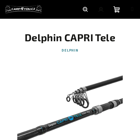
Přejít
na
obsah
Nákupní
Hledat
Přihlášení
Delphin CAPRI Tele
košík
DELPHIN