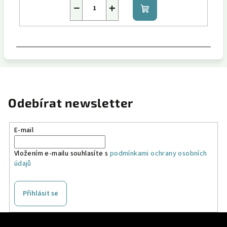
−
+
Do
košíku
Odebírat newsletter
E-mail
Vložením e-mailu souhlasíte s
podmínkami ochrany osobních
údajů
Přihlásit se
Z