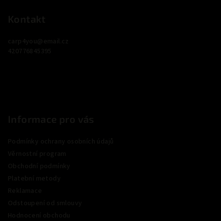
á
p
Kontakt
a
carp4you
@
email.cz
t
420776845395
í
Informace pro vás
Podmínky ochrany osobních údajů
Věrnostní program
Obchodní podmínky
Platební metody
Reklamace
Odstoupení od smlouvy
Hodnocení obchodu