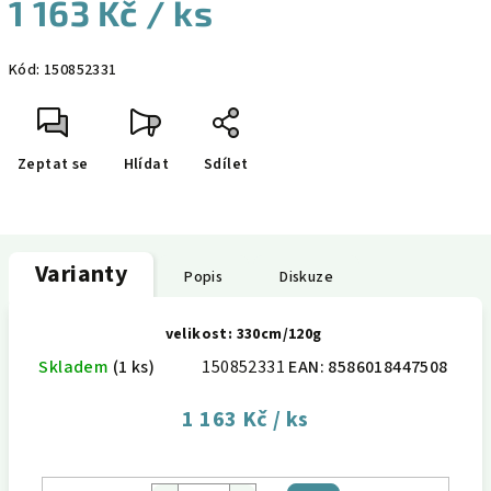
1 163 Kč
/ ks
Měrná
Kód:
150852331
cena:
Zeptat se
Hlídat
Sdílet
Varianty
Popis
Diskuze
velikost: 330cm/120g
Skladem
(1 ks)
150852331
EAN:
8586018447508
1 163 Kč
/ ks