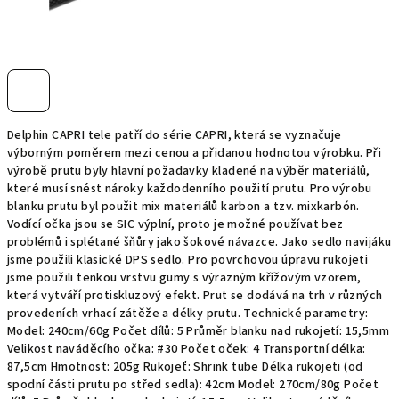
Delphin CAPRI tele patří do série CAPRI, která se vyznačuje
výborným poměrem mezi cenou a přidanou hodnotou výrobku. Při
výrobě prutu byly hlavní požadavky kladené na výběr materiálů,
které musí snést nároky každodenního použití prutu. Pro výrobu
blanku prutu byl použit mix materiálů karbon a tzv. mixkarbón.
Vodící očka jsou se SIC výplní, proto je možné používat bez
problémů i splétané šňůry jako šokové návazce. Jako sedlo navijáku
jsme použili klasické DPS sedlo. Pro povrchovou úpravu rukojeti
jsme použili tenkou vrstvu gumy s výrazným křížovým vzorem,
která vytváří protiskluzový efekt. Prut se dodává na trh v různých
provedeních vrhací zátěže a délky prutu. Technické parametry:
Model: 240cm/60g Počet dílů: 5 Průměr blanku nad rukojetí: 15,5mm
Velikost naváděcího očka: #30 Počet oček: 4 Transportní délka:
87,5cm Hmotnost: 205g Rukojeť: Shrink tube Délka rukojeti (od
spodní části prutu po střed sedla): 42cm Model: 270cm/80g Počet