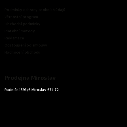
Podmínky ochrany osobních údajů
Věrnostní program
Obchodní podmínky
Platební metody
Reklamace
Odstoupení od smlouvy
Hodnocení obchodu
Prodejna Miroslav
Radniční 598/6 Miroslav 671 72