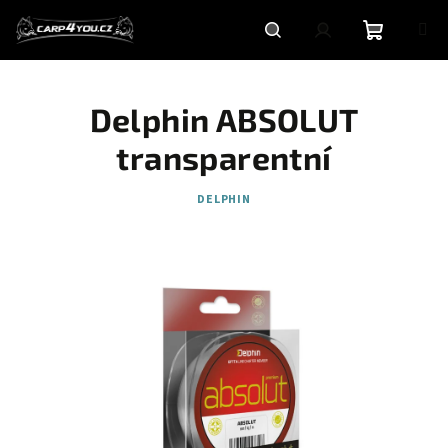
Přejít
na
obsah
Nákupní
Hledat
Přihlášení
Delphin ABSOLUT
košík
transparentní
DELPHIN