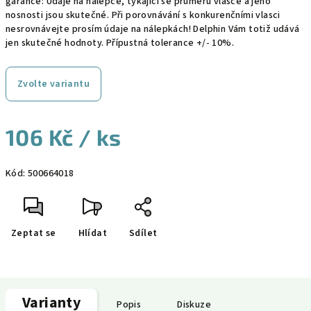
garance: Údaje na nálepce, týkající se průměru vlasce a jeho
nosnosti jsou skutečné. Při porovnávání s konkurenčními vlasci
nesrovnávejte prosím údaje na nálepkách! Delphin Vám totiž udává
jen skutečné hodnoty. Přípustná tolerance +/- 10%.
Zvolte variantu
106 Kč
/ ks
Měrná
Kód:
500664018
cena:
Zeptat se
Hlídat
Sdílet
Varianty
Popis
Diskuze