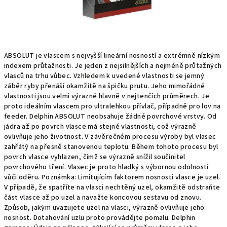
ABSOLUT je vlascem s nejvyšší lineární nosností a extrémně nízkým
indexem průtažnosti. Je jeden z nejsilnějších a nejméně průtažných
vlasců na trhu vůbec. Vzhledem k uvedené vlastnosti se jemný
záběr ryby přenáší okamžitě na špičku prutu. Jeho mimořádné
vlastnosti jsou velmi výrazné hlavně v nejtenčích průměrech. Je
proto ideálním vlascem pro ultralehkou přívlač, případně pro lov na
feeder. Delphin ABSOLUT neobsahuje žádné povrchové vrstvy. Od
jádra až po povrch vlasce má stejné vlastnosti, což výrazně
ovlivňuje jeho životnost. V závěrečném procesu výroby byl vlasec
zahřátý na přesně stanovenou teplotu. Během tohoto procesu byl
povrch vlasce vyhlazen, čímž se výrazně snížil součinitel
povrchového tření. Vlasec je proto hladký s výbornou odolností
vůči oděru. Poznámka: Limitujícím faktorem nosnosti vlasce je uzel.
V případě, že spatříte na vlasci nechtěný uzel, okamžitě odstraňte
část vlasce až po uzel a navažte koncovou sestavu od znovu.
Způsob, jakým uvazujete uzel na vlasci, výrazně ovlivňuje jeho
nosnost. Dotahování uzlu proto provádějte pomalu. Delphin