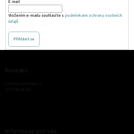
E-mail
Vložením e-mailu souhlasíte s
podmínkami ochrany osobních
údajů
Přihlásit se
Z
á
p
Kontakt
a
carp4you
@
email.cz
t
420776845395
í
Informace pro vás