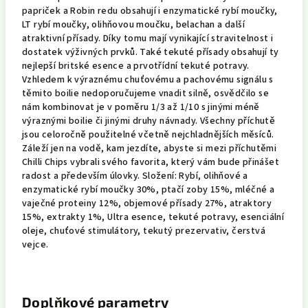
papriček a Robin redu obsahují i enzymatické rybí moučky,
LT rybí moučky, olihňovou moučku, belachan a další
atraktivní přísady. Díky tomu mají vynikající stravitelnost i
dostatek výživných prvků. Také tekuté přísady obsahují ty
nejlepší britské esence a prvotřídní tekuté potravy.
Vzhledem k výraznému chuťovému a pachovému signálu s
těmito boilie nedoporučujeme vnadit silně, osvědčilo se
nám kombinovat je v poměru 1/3 až 1/10 s jinými méně
výraznými boilie či jinými druhy návnady. Všechny příchutě
jsou celoročně použitelné včetně nejchladnějších měsíců.
Záleží jen na vodě, kam jezdíte, abyste si mezi příchutěmi
Chilli Chips vybrali svého favorita, který vám bude přinášet
radost a především úlovky. Složení: Rybí, olihňové a
enzymatické rybí moučky 30%, ptačí zoby 15%, mléčné a
vaječné proteiny 12%, objemové přísady 27%, atraktory
15%, extrakty 1%, Ultra esence, tekuté potravy, esenciální
oleje, chuťové stimulátory, tekutý prezervativ, čerstvá
vejce.
Doplňkové parametry