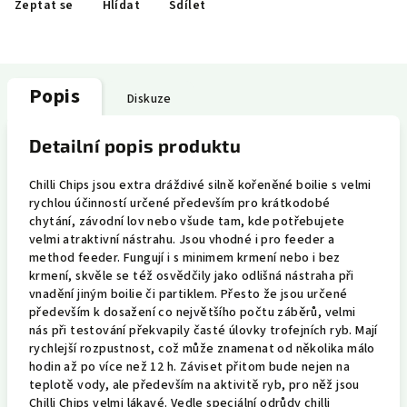
Zeptat se
Hlídat
Sdílet
Popis
Diskuze
Detailní popis produktu
Chilli Chips jsou extra dráždivé silně kořeněné boilie s velmi
rychlou účinností určené především pro krátkodobé
chytání, závodní lov nebo všude tam, kde potřebujete
velmi atraktivní nástrahu. Jsou vhodné i pro feeder a
method feeder. Fungují i s minimem krmení nebo i bez
krmení, skvěle se též osvědčily jako odlišná nástraha při
vnadění jiným boilie či partiklem. Přesto že jsou určené
především k dosažení co největšího počtu záběrů, velmi
nás při testování překvapily časté úlovky trofejních ryb. Mají
rychlejší rozpustnost, což může znamenat od několika málo
hodin až po více než 12 h. Záviset přitom bude nejen na
teplotě vody, ale především na aktivitě ryb, pro něž jsou
Chilli Chips velmi lákavé. Vedle speciální odrůdy chilli