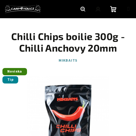
Přejít
na
obsah
Nákupní
Hledat
Přihlášení
Chilli Chips boilie 300g -
košík
Chilli Anchovy 20mm
MIKBAITS
Novinka
Tip