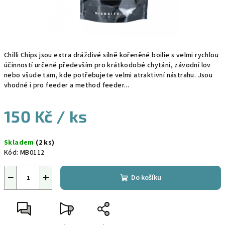
Chilli Chips jsou extra dráždivé silně kořeněné boilie s velmi rychlou
účinností určené především pro krátkodobé chytání, závodní lov
nebo všude tam, kde potřebujete velmi atraktivní nástrahu. Jsou
vhodné i pro feeder a method feeder...
150 Kč
/ ks
Měrná
Skladem
(2 ks)
cena:
Kód:
MB0112
−
+
Do košíku