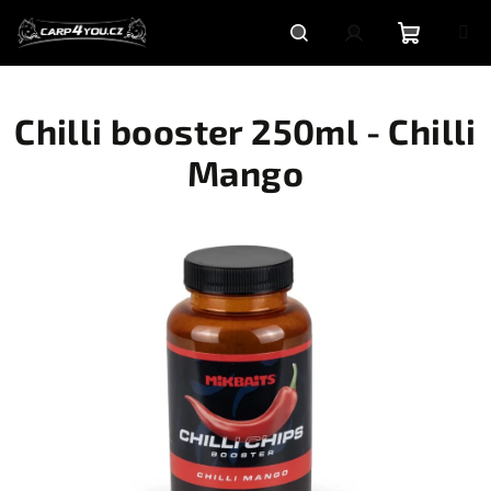
Přejít
na
obsah
Nákupní
Hledat
Přihlášení
Chilli booster 250ml - Chilli
košík
Mango