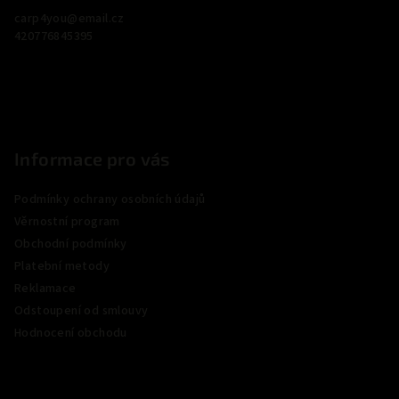
a
carp4you
@
email.cz
t
420776845395
í
Informace pro vás
Podmínky ochrany osobních údajů
Věrnostní program
Obchodní podmínky
Platební metody
Reklamace
Odstoupení od smlouvy
Hodnocení obchodu