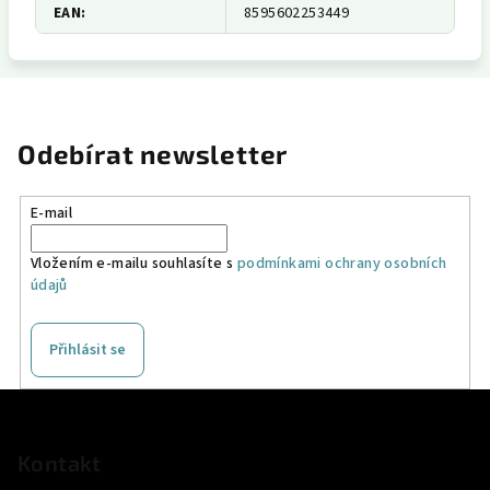
EAN
:
8595602253449
Odebírat newsletter
E-mail
Vložením e-mailu souhlasíte s
podmínkami ochrany osobních
údajů
Přihlásit se
Z
á
p
Kontakt