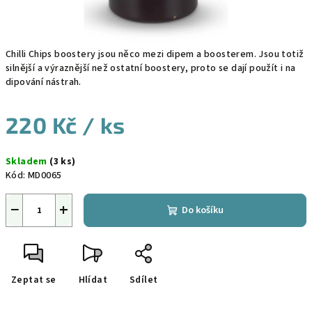
Chilli Chips boostery jsou něco mezi dipem a boosterem. Jsou totiž
silnější a výraznější než ostatní boostery, proto se dají použít i na
dipování nástrah.
220 Kč
/ ks
Měrná
Skladem
(3 ks)
cena:
Kód:
MD0065
−
+
Do košíku
Zeptat se
Hlídat
Sdílet