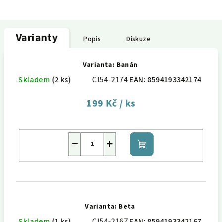
Varianty
Popis
Diskuze
Varianta: Banán
Skladem
(2 ks)
CI54-2174
EAN:
8594193342174
199 Kč
/ ks
−
+
Do
košíku
Varianta: Beta
Skladem
(1 ks)
CI54-2167
EAN:
8594193342167