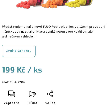
Představujeme naše nové FLUO Pop Up boilies ve 12mm provedení
– špičkovou nástrahu, která vyniká nejen svou kvalitou, ale i
jedinečným vzhledem.
Zvolte variantu
199 Kč
/ ks
Měrná
Kód:
CI54-2204
cena:
Zeptat se
Hlídat
Sdílet