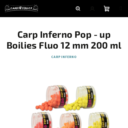
Přejít
na
obsah
Nákupní
Hledat
Přihlášení
Carp Inferno Pop - up
košík
Boilies Fluo 12 mm 200 ml
CARP INFERNO