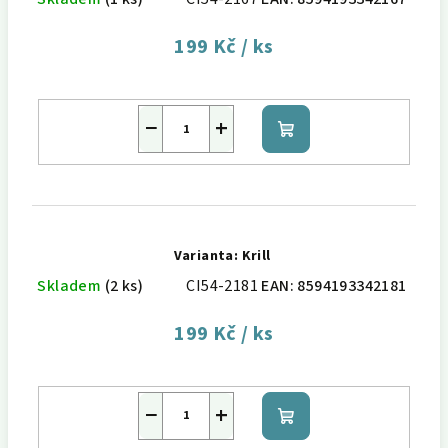
199 Kč
/ ks
−
+
Do
košíku
Varianta: Krill
Skladem
(2 ks)
CI54-2181
EAN:
8594193342181
199 Kč
/ ks
−
+
Do
košíku