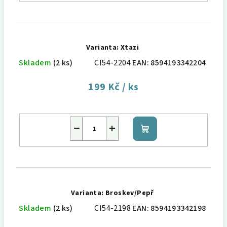
Varianta: Xtazi
Skladem
(2 ks)
CI54-2204
EAN:
8594193342204
199 Kč
/ ks
−
+
Do
košíku
Varianta: Broskev/Pepř
Skladem
(2 ks)
CI54-2198
EAN:
8594193342198