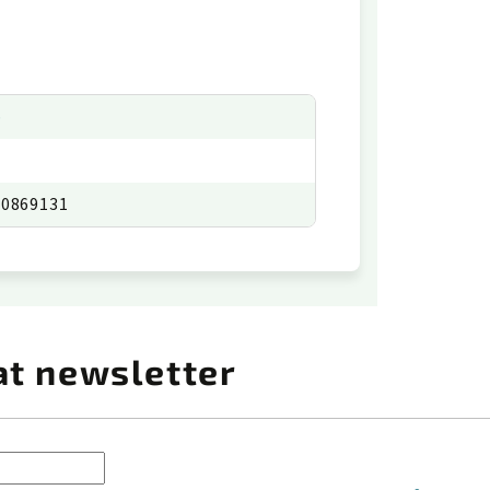
p
00869131
at newsletter