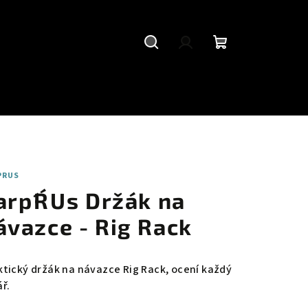
Hledat
Přihlášení
Nákupní
košík
PRUS
arp´R´Us Držák na
ávazce - Rig Rack
ktický držák na návazce Rig Rack, ocení každý
ř.