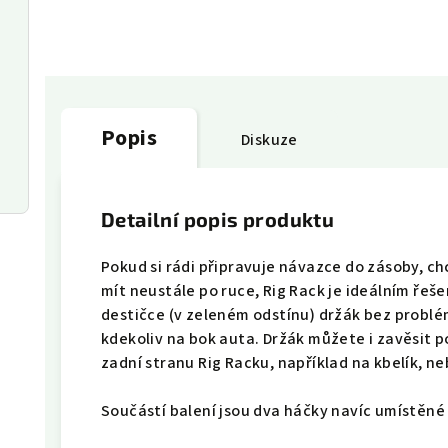
Popis
Diskuze
Detailní popis produktu
Pokud si rádi připravuje návazce do zásoby, ch
mít neustále po ruce, Rig Rack je ideálním ře
destičce (v zeleném odstínu) držák bez problé
kdekoliv na bok auta. Držák můžete i zavěsit 
zadní stranu Rig Racku, například na kbelík, n
Součástí balení jsou dva háčky navíc umístěné 