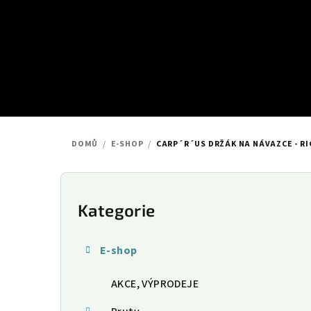
Přejít
na
obsah
DOMŮ
/
E-SHOP
/
CARP´R´US DRŽÁK NA NÁVAZCE - RI
P
o
Kategorie
Přeskočit
kategorie
s
E-shop
t
AKCE, VÝPRODEJE
r