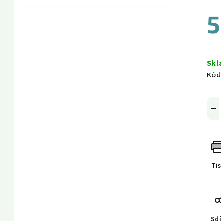
5
Měr
cen
Sk
Kód
−
Ti
Sdí