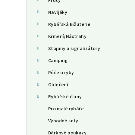
a
Pruty
n
Navijáky
n
Rybářská Bižuterie
í
Krmení/Nástrahy
p
Stojany a signalizátory
a
Camping
n
Péče o ryby
e
Oblečení
l
Rybářské čluny
Pro malé rybáře
Výhodné sety
Dárkové poukazy