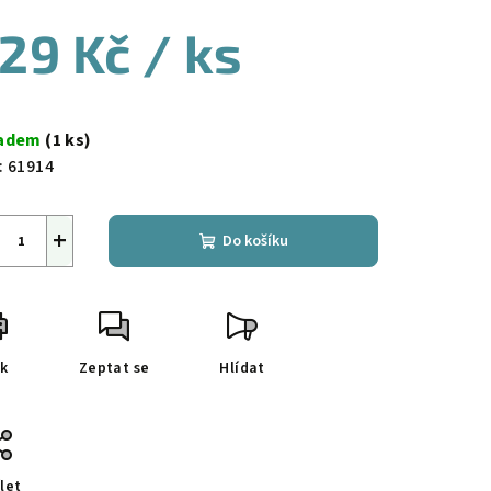
29 Kč
/ ks
ná
a:
ladem
(1 ks)
:
61914
+
Do košíku
sk
Zeptat se
Hlídat
let