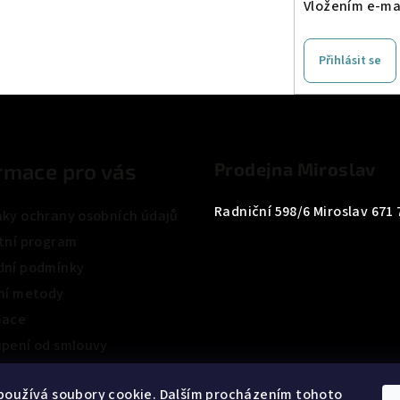
Vložením e-mai
Přihlásit se
rmace pro vás
Prodejna Miroslav
Radniční 598/6 Miroslav 671 
ky ochrany osobních údajů
tní program
ní podmínky
ní metody
mace
pení od smlouvy
ení obchodu
používá soubory cookie. Dalším procházením tohoto