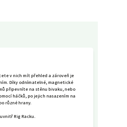
cete v nich mít přehled a zároveň je
šením. Díky odnímatelné, magnetické
mů připevníte na stěnu bivaku, nebo
pomocí háčků, po jejich nasazením na
ebo různé hrany.
uvnitř Rig Racku.