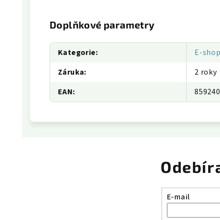
Doplňkové parametry
Kategorie
:
E-sho
Záruka
:
2 roky
EAN
:
85924
Odebír
E-mail