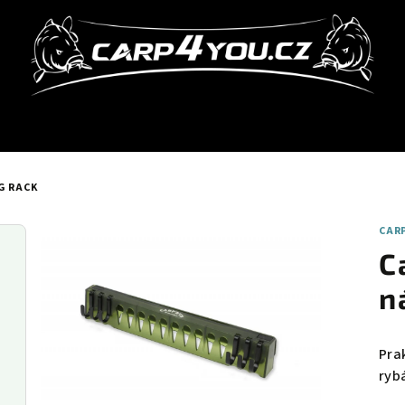
G RACK
CAR
C
n
Pra
rybá