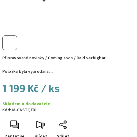
Připravované novinky / Coming soon / Bald verfügbar
Položka byla vyprodána…
1 199 Kč
/ ks
Měrná
Skladem u dodavatele
cena:
Kód:
M-CASTQFXL
Zeptat se
Hlídat
Sdílet