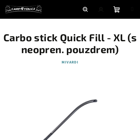
Přejít
na
obsah
Nákupní
Hledat
Přihlášení
Carbo stick Quick Fill - XL (s
košík
neopren. pouzdrem)
MIVARDI