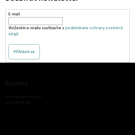
E-mail
Vložením e-mailu souhlasíte s
podmínkami ochrany osobních
údajů
Přihlásit se
Z
á
p
Kontakt
a
carp4you
@
email.cz
t
420776845395
í