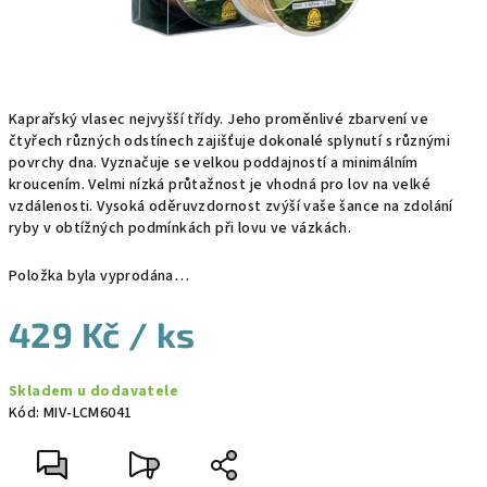
Kaprařský vlasec nejvyšší třídy. Jeho proměnlivé zbarvení ve
čtyřech různých odstínech zajišťuje dokonalé splynutí s různými
povrchy dna. Vyznačuje se velkou poddajností a minimálním
kroucením. Velmi nízká průtažnost je vhodná pro lov na velké
vzdálenosti. Vysoká oděruvzdornost zvýší vaše šance na zdolání
ryby v obtížných podmínkách při lovu ve vázkách.
Položka byla vyprodána…
429 Kč
/ ks
Měrná
Skladem u dodavatele
cena:
Kód:
MIV-LCM6041