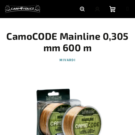
Přejít
na
obsah
Nákupní
Hledat
Přihlášení
CamoCODE Mainline 0,305
košík
mm 600 m
MIVARDI