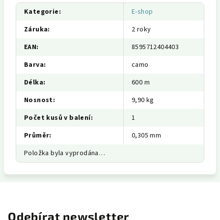
Kategorie
:
E-shop
Záruka
:
2 roky
EAN
:
8595712404403
Barva
:
camo
Délka
:
600 m
Nosnost
:
9,90 kg
Počet kusů v balení
:
1
Průměr
:
0,305 mm
Položka byla vyprodána…
Odebírat newsletter