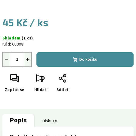
45 Kč
/ ks
Měrná
Skladem
(1 ks)
cena:
Kód:
60908
−
+
Do košíku
Zeptat se
Hlídat
Sdílet
Popis
Diskuze