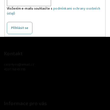
Vložením e-mailu souhlasíte s
podmínkami ochrany osobních
údajů
Přihlásit se
Z
á
p
Kontakt
a
carp4you
@
email.cz
t
420776845395
í
Informace pro vás