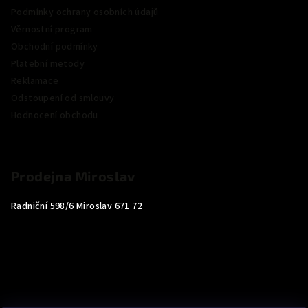
Podmínky ochrany osobních údajů
Věrnostní program
Obchodní podmínky
Platební metody
Reklamace
Odstoupení od smlouvy
Hodnocení obchodu
Prodejna Miroslav
Radniční 598/6 Miroslav 671 72