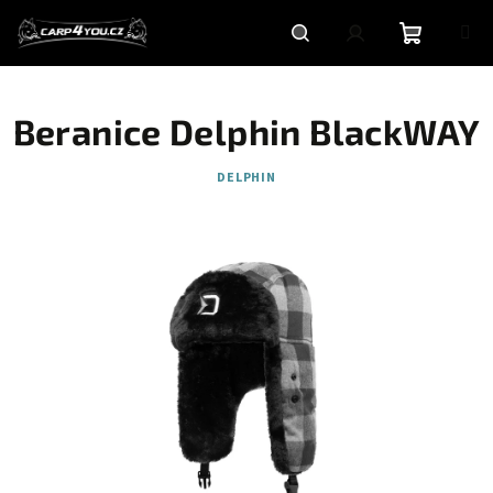
Přejít
na
obsah
Nákupní
Hledat
Přihlášení
Beranice Delphin BlackWAY
košík
DELPHIN