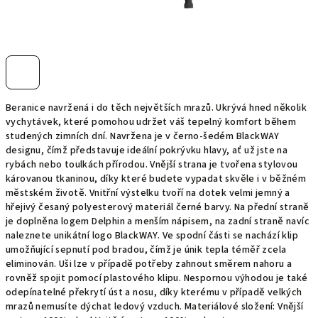
Beranice navržená i do těch největších mrazů. Ukrývá hned několik
vychytávek, které pomohou udržet váš tepelný komfort během
studených zimních dní. Navržena je v černo-šedém BlackWAY
designu, čímž představuje ideální pokrývku hlavy, ať už jste na
rybách nebo toulkách přírodou. Vnější strana je tvořena stylovou
károvanou tkaninou, díky které budete vypadat skvěle i v běžném
městském životě. Vnitřní výstelku tvoří na dotek velmi jemný a
hřejivý česaný polyesterový materiál černé barvy. Na přední straně
je doplněna logem Delphin a menším nápisem, na zadní straně navíc
naleznete unikátní logo BlackWAY. Ve spodní části se nachází klip
umožňující sepnutí pod bradou, čímž je únik tepla téměř zcela
eliminován. Uši lze v případě potřeby zahnout směrem nahoru a
rovněž spojit pomocí plastového klipu. Nespornou výhodou je také
odepínatelné překrytí úst a nosu, díky kterému v případě velkých
mrazů nemusíte dýchat ledový vzduch. Materiálové složení: Vnější