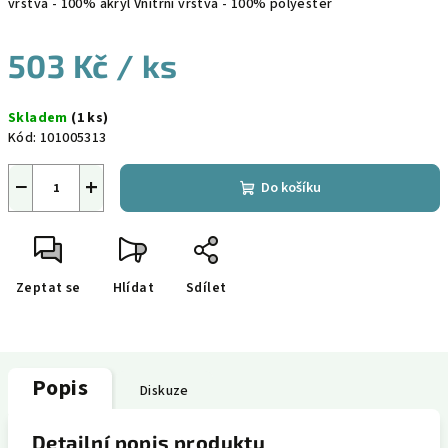
vrstva - 100% akryl Vnitřní vrstva - 100% polyester
503 Kč
/ ks
Měrná
Skladem
(1 ks)
cena:
Kód:
101005313
−
+
Do košíku
Zeptat se
Hlídat
Sdílet
Popis
Diskuze
Detailní popis produktu