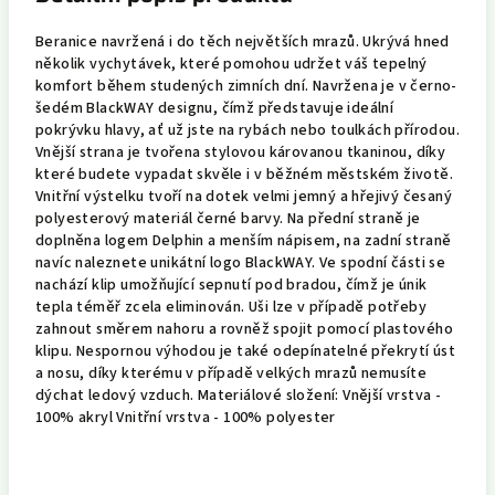
Beranice navržená i do těch největších mrazů. Ukrývá hned
několik vychytávek, které pomohou udržet váš tepelný
komfort během studených zimních dní. Navržena je v černo-
šedém BlackWAY designu, čímž představuje ideální
pokrývku hlavy, ať už jste na rybách nebo toulkách přírodou.
Vnější strana je tvořena stylovou károvanou tkaninou, díky
které budete vypadat skvěle i v běžném městském životě.
Vnitřní výstelku tvoří na dotek velmi jemný a hřejivý česaný
polyesterový materiál černé barvy. Na přední straně je
doplněna logem Delphin a menším nápisem, na zadní straně
navíc naleznete unikátní logo BlackWAY. Ve spodní části se
nachází klip umožňující sepnutí pod bradou, čímž je únik
tepla téměř zcela eliminován. Uši lze v případě potřeby
zahnout směrem nahoru a rovněž spojit pomocí plastového
klipu. Nespornou výhodou je také odepínatelné překrytí úst
a nosu, díky kterému v případě velkých mrazů nemusíte
dýchat ledový vzduch. Materiálové složení: Vnější vrstva -
100% akryl Vnitřní vrstva - 100% polyester