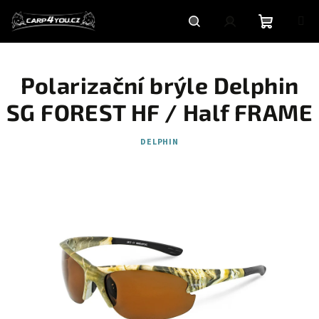
Přejít
na
obsah
Nákupní
Hledat
Přihlášení
Polarizační brýle Delphin
košík
SG FOREST HF / Half FRAME
DELPHIN