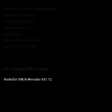
Podmínky ochrany osobních údajů
Věrnostní program
Obchodní podmínky
Platební metody
Reklamace
Odstoupení od smlouvy
Hodnocení obchodu
Prodejna Miroslav
Radniční 598/6 Miroslav 671 72