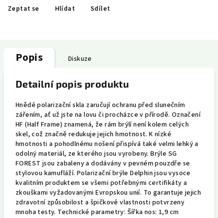
Zeptat se
Hlídat
Sdílet
Popis
Diskuze
Detailní popis produktu
Hnědé polarizační skla zaručují ochranu před slunečním
zářením, ať už jste na lovu či procházce v přírodě. Označení
HF (Half Frame) znamená, že rám brýlí není kolem celých
skel, což značně redukuje jejich hmotnost. K nízké
hmotnosti a pohodlnému nošení přispívá také velmi lehký a
odolný materiál, ze kterého jsou vyrobeny. Brýle SG
FOREST jsou zabaleny a dodávány v pevném pouzdře se
stylovou kamufláží. Polarizační brýle Delphin jsou vysoce
kvalitním produktem se všemi potřebnými certifikáty a
zkouškami vyžadovanými Evropskou unií. To garantuje jejich
zdravotní způsobilost a špičkové vlastnosti potvrzeny
mnoha testy. Technické parametry: Šířka nos: 1,9 cm