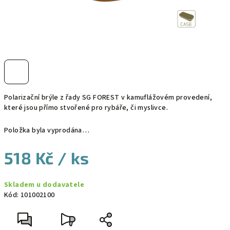
Polarizační brýle z řady SG FOREST v kamuflážovém provedení,
které jsou přímo stvořené pro rybáře, či myslivce.
Položka byla vyprodána…
518 Kč
/ ks
Měrná
Skladem u dodavatele
cena:
Kód:
101002100